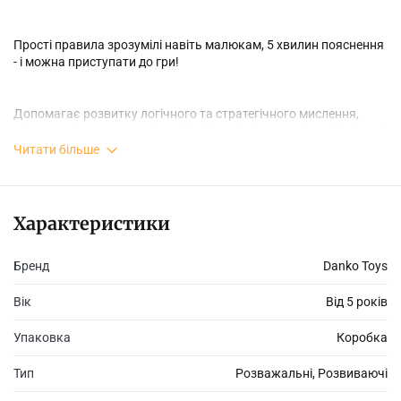
Прості правила зрозумілі навіть малюкам, 5 хвилин пояснення
- і можна приступати до гри!
Допомагає розвитку логічного та стратегічного мислення,
підвищує інтелект, аналітичні здібності - і все це в ігровій формі,
захоплюючою і не стомлюючої для дітей.
Читати більше
Щоб перемогти, просто поєднуйте гекси (карти-шестикутники)
утворюючи якомога більше збігів кольорів.
Характеристики
Бренд
Danko Toys
Вік
Від 5 років
Упаковка
Коробка
Тип
Розважальні, Розвиваючі