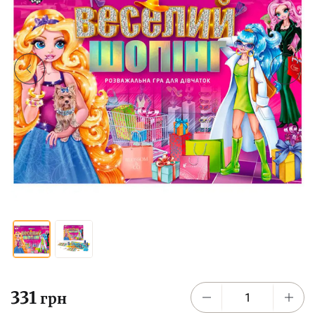
331
грн