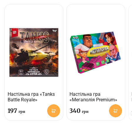
Упаковка: коробка;
Вікова категорія: 8+
Настільна гра «Tanks
Настільна гра
Battle Royale»
«Мегаполія Premium»
197
340
грн
грн