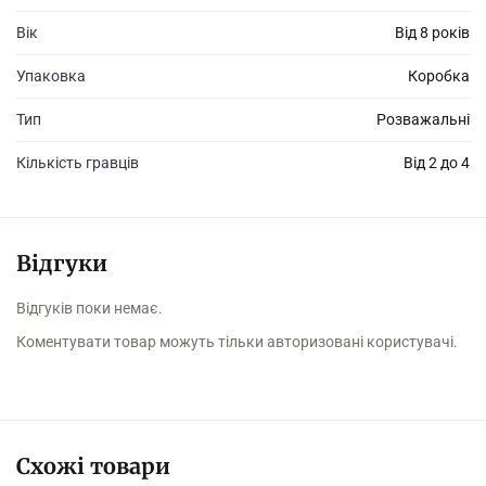
Вік
Від 8 років
- ігрове поле 1 шт.
Упаковка
Коробка
- планшетка гравця 4 шт.,
Тип
Розважальні
- грошові банкноти 90 шт.
Кількість гравців
Від 2 до 4
- карти 56 шт.,
- фішки гравців 4шт.,
- кубик 1шт.,
Відгуки
- фішки 50 шт.
Відгуків поки немає.
- правила гри 1шт.
Коментувати товар можуть тільки авторизовані користувачі.
Кількість гравців: 2-4.
Розмір упаковки: 39 - 5 - 29 см
Схожі товари