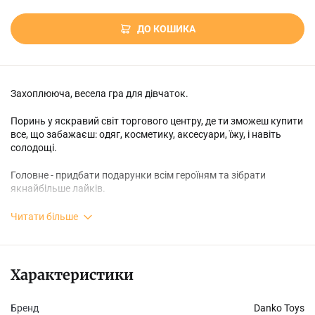
ДО КОШИКА
Захоплююча, весела гра для дівчаток.
Поринь у яскравий світ торгового центру, де ти зможеш купити
все, що забажаєш: одяг, косметику, аксесуари, їжу, і навіть
солодощі.
Головне - придбати подарунки всім героїням та зібрати
якнайбільше лайків.
Але будь обережнішою: захопившись грою можна витратити
Читати більше
весь бюджет і не купити всім подружкам подарунки.
Заздалегідь продумай кожен свій крок.
Характеристики
Бренд
Danko Toys
В комплекті: