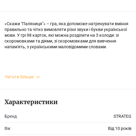
«Скажи "Паляниця"» – гра, яка допоможе натренувати вміння
правильно та чітко вимовляти різні звуки і букви української
мови. У грі 98 карток, які можна розділити на 3 колоди: зі
скоромовками та діями, зі скоромовками для вивчення
напам'ять, з українськими маловідомими словами.
Мета гри «Скажи "паляниця"» Strateg (30236) – виконати
правильно якомога більше завдань та заробити таким чином
Читати більше
бали. Але, і без дотримання правил гри, коротенькі віршики
можуть добряче розвеселити, а картки зі словами допоможуть
здобути нові знання та перевірити одне одного на кмітливість.
Характеристики
Бренд
STRATEG
♦ Рекомендований вік: 10+
Вік
Від 10 років
♦ Комплектація гри: картонна коробка розміром 13,5х9х2,2 см,
98 карток з картону, інструкція.