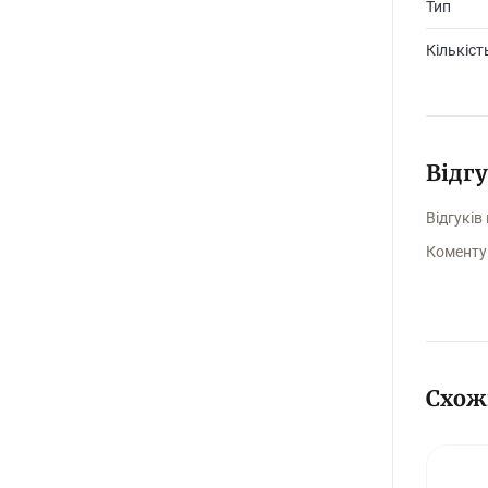
Тип
♦ Орієнт
Кількіст
Гра укр
Відг
Відгуків
Коменту
Схож