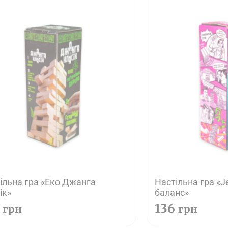
ільна гра «Еко Джанга
Настільна гра «
ік»
баланс»
6
136
грн
грн