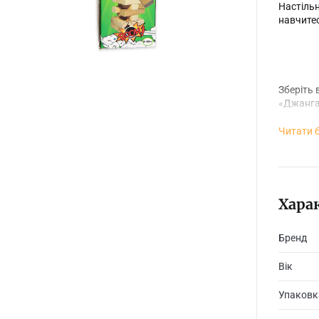
Настільн
навчитес
Зберіть 
«Джанга!
Читати 
♦ Рекоме
Хара
♦ Розмір
Бренд
♦ Компле
Вік
♦ Вага гр
Упаковк
♦ Кількіс