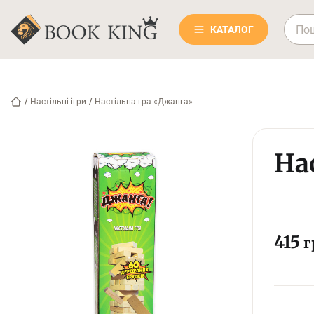
КАТАЛОГ
/
Настільні ігри
/
Настільна гра «Джанга»
На
415
г