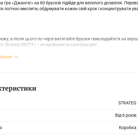
а гра «Джанга!» на 60 брусків підійде для веселого дозвілля. Переваг
я логічно мислити, обдумувати кожен свій крок і концентрувати ува
вежу, а після цього по черзі витягайте бруски і викладайте їх на ве
» Strateg (30771) – не зруйнувати конструкцію!
більше
ндований вік: 6+
ктеристики
 пакування: 31 х 8 х 8 см.
STRATEG
ктація гри: 60 дерев’яних брусків, інструкція (на коробці).
Від 6 років
и в коробці: 900 г (+-30 г).
а
Коробка
ть гравців: 2-6