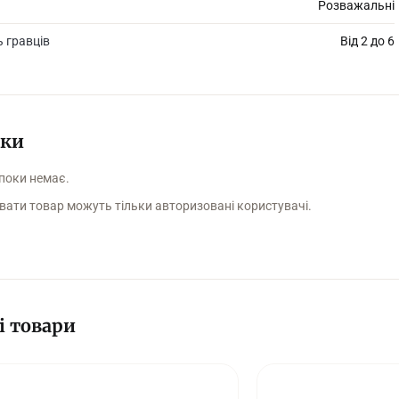
Розважальні
овний час гри: 10-20 хвилин.
ь гравців
Від 2 до 6
аїнською мовою.
уки
 поки немає.
вати товар можуть тільки авторизовані користувачі.
і товари