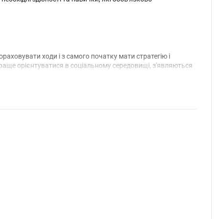
рораховувати ходи і з самого початку мати стратегію і
краще орієнтуватися в соціальному середовищі, з'являються
нс», картки «Фішки власності», 24 філій, ігрові банкноти,