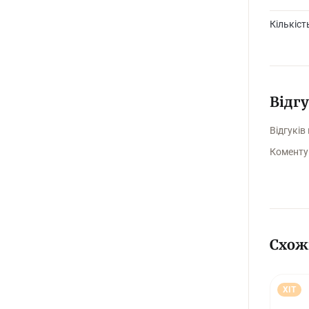
Гра укр
Кількіст
Відг
Відгуків
Коменту
Схож
ХІТ