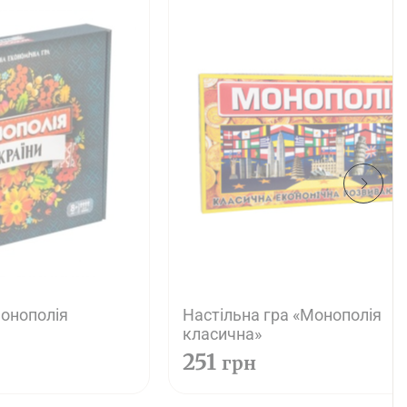
Монополія
Настільна гра «Монополія
класична»
251
грн