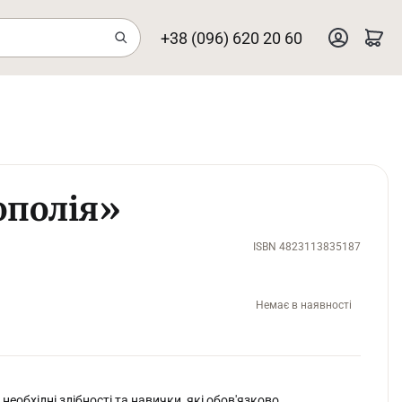
+38 (096) 620 20 60
ополія»
ISBN 4823113835187
Немає в наявності
необхідні здібності та навички, які обов'язково