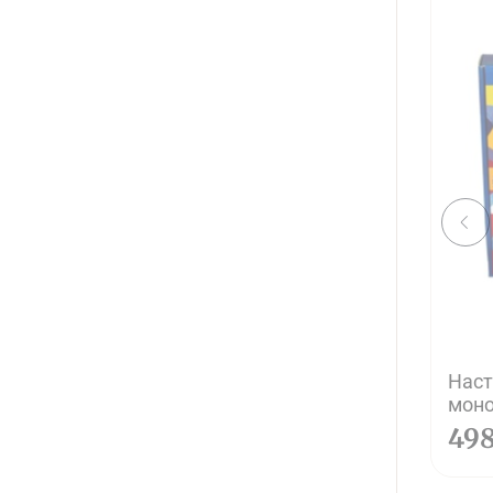
Наст
моно
49