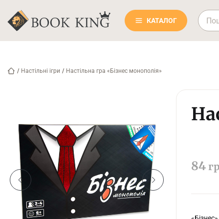
КАТАЛОГ
/
Настільні ігри
/
Настільна гра «Бізнес монополія»
На
84
г
«Бізнес»