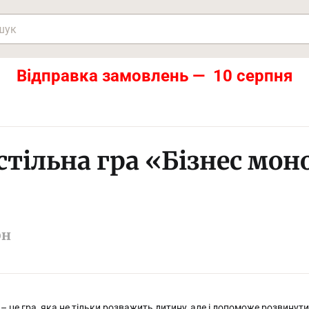
Відправка замовлень — 10 серпня
стільна гра «Бізнес мон
рн
 – це гра, яка не тільки розважить дитину, але і допоможе розвинути 