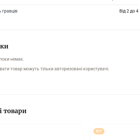
аїнською мовою.
ь гравців
Від 2 до 4
уки
 поки немає.
вати товар можуть тільки авторизовані користувачі.
і товари
ХІТ