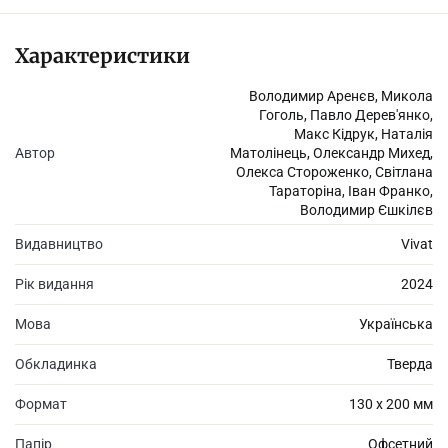
напрямках, творах і авторах; він допоможе зорієнтуватися у
численних жанрах та творах української фантастики.
Характеристики
Володимир Аренєв, Микола
Гоголь, Павло Дерев'янко,
Макс Кідрук, Наталія
Автор
Матолінець, Олександр Михед,
Олекса Стороженко, Світлана
Тараторіна, Іван Франко,
Володимир Єшкілєв
Видавництво
Vivat
Рік видання
2024
Мова
Українська
Обкладинка
Тверда
Формат
130 х 200 мм
Папір
Офсетний