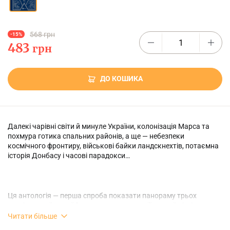
568 грн
-15%
483
грн
ДО КОШИКА
Далекі чарівні світи й минуле України, колонізація Марса та
похмура готика спальних районів, а ще — небезпеки
космічного фронтиру, військові байки ландскнехтів, потаємна
історія Донбасу і часові парадокси…
Ця антологія — перша спроба показати панораму трьох
століть української фантастики в усьому її розмаїтті, від
класиків до молодого покоління авторів. Окрім художніх
Читати більше
текстів, антологія містить великий есей — путівник по