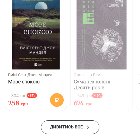
Емілі Сент-Джон Мандел
Станіслав Лем
Море спокою
Сума технології.
Десять років
перегодом. Двадцять
304 грн
749 грн
-15%
-10%
років перегодом.
258
674
грн
грн
Тридцять років
перегодом. Умлівіч
ДИВИТИСЬ ВСЕ