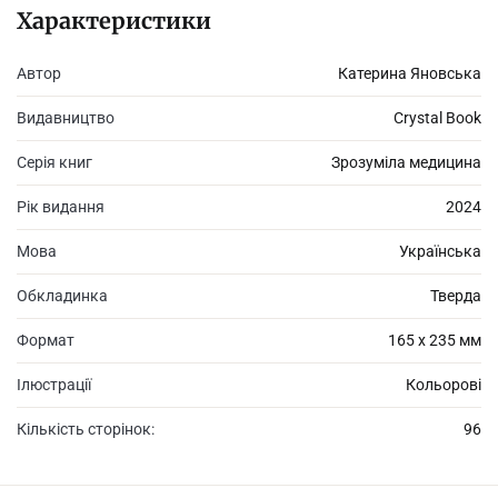
Характеристики
Ця книга стане чудовим помічником для молодих мам, адже
видання написане з розумінням психологічного стану молодої
Автор
Катерина Яновська
матусі та дбайливого до неї ставлення, а також із безмежною
любов’ю до дітей.
Видавництво
Crystal Book
Серія книг
Зрозуміла медицина
Рік видання
2024
Мова
Українська
Обкладинка
Тверда
Формат
165 х 235 мм
Ілюстрації
Кольорові
Кількість сторінок:
96