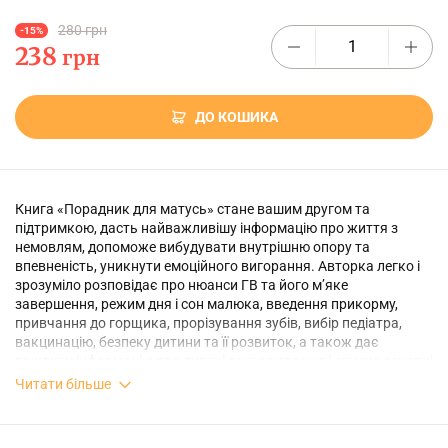
280 грн
-15%
238
грн
ДО КОШИКА
Книга «Порадник для матусь» стане вашим другом та
підтримкою, дасть найважливішу інформацію про життя з
немовлям, допоможе вибудувати внутрішню опору та
впевненість, уникнути емоційного вигорання. Авторка легко і
зрозуміло розповідає про нюанси ГВ та його м’яке
завершення, режим дня і сон малюка, введення прикорму,
привчання до горщика, прорізування зубів, вибір педіатра,
вакцинацію, безпеку дитини та її розвиток, а також дає
важливу інформацію про дитячі захворювання і описує основні
дії батьків у кожному випадку. Тут ви знайдете найсучасніші та
Читати більше
найдієвіші рекомендації, засновані на міжнародних медичних
протоколах та багаторічному досвіді педіатра.