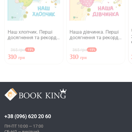
Наш хлопчик. Перші
Наша дівчинка. Перші
досягнення та рекорди
досягнення та рекорди
малюка
крихітки
365 грн
365 грн
-15%
-15%
310
310
грн
грн
+38 (096) 620 20 60
ПН-ПТ 10:00 — 17:00
СБ-НД — вихідний