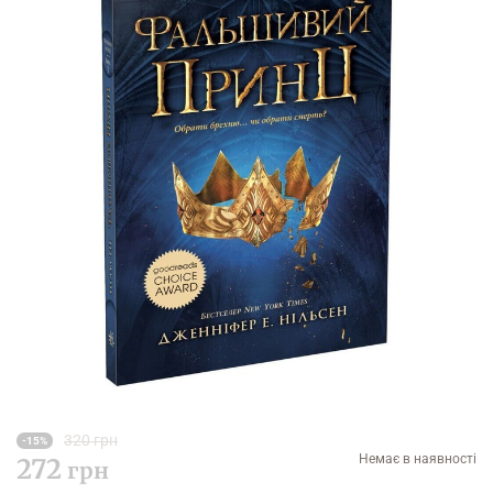
320 грн
-15%
Немає в наявності
272
грн