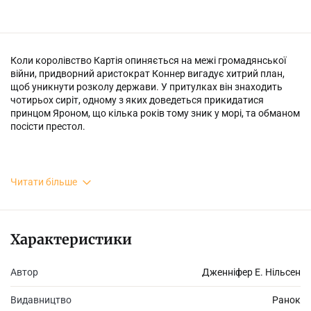
Коли королівство Картія опиняється на межі громадянської
війни, придворний аристократ Коннер вигадує хитрий план,
щоб уникнути розколу держави. У притулках він знаходить
чотирьох сиріт, одному з яких доведеться прикидатися
принцом Яроном, що кілька років тому зник у морі, та обманом
посісти престол.
Серед чотирьох обраних опиняється Сейдж, зухвалий
Читати більше
чотирнадцятирічний обірванець, який, попри обіцяний титул,
не готовий стати маріонеткою в руках Коннера. Хлопець має
власний план і мотиви, а ще — лише два тижні, аби на роль
фальшивого принца вибрали саме його, інакше — неминуча
Характеристики
смерть.
Автор
Дженніфер Е. Нільсен
Видавництво
Ранок