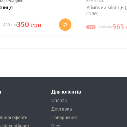
 Мак-Фадден
Ю Несбьо
жниця
Убивчий місяць (
Голе)
350
грн
450 грн
563
625 грн
-10%
я
Для клієнтів
Оплата
Доставка
лічної оферти
Повернення
нфіденційності
Блог