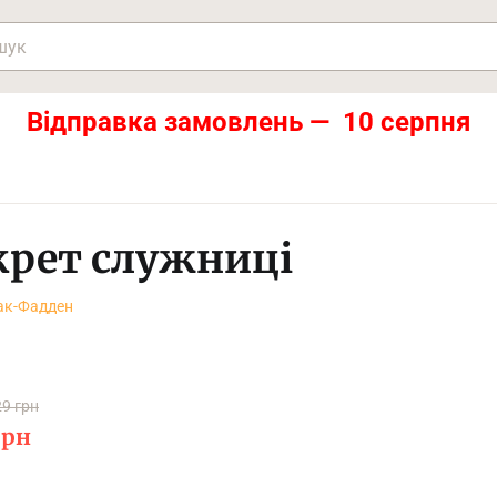
Відправка замовлень — 10 серпня
крет служниці
ак-Фадден
9 грн
рн