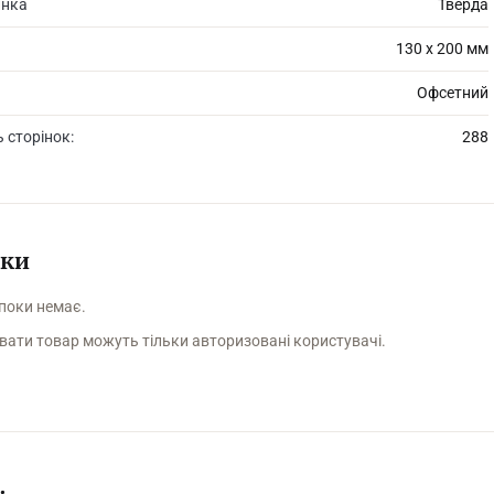
инка
Тверда
130 х 200 мм
Офсетний
ь сторінок:
288
уки
 поки немає.
вати товар можуть тільки авторизовані користувачі.