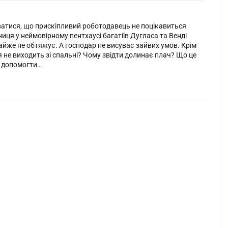
іватися, що прискіпливий роботодавець не поцікавиться
иця у неймовірному пентхаусі багатіїв Дугласа та Венді
айже не обтяжує. А господар не висуває зайвих умов. Крім
я не виходить зі спальні? Чому звідти долинає плач? Що це
ає допомогти…