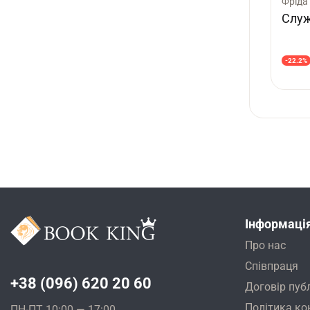
Фріда
Слу
-22.2%
Інформаці
Про нас
Співпраця
+38 (096) 620 20 60
Договір пуб
Політика ко
ПН-ПТ 10:00 — 17:00