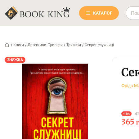
КАТАЛОГ
/
Книги
/
Детективи. Трилери
/
Трилери
/
Секрет служниці
ЗНИЖКА
Се
Фріда М
42
-15%
365
г