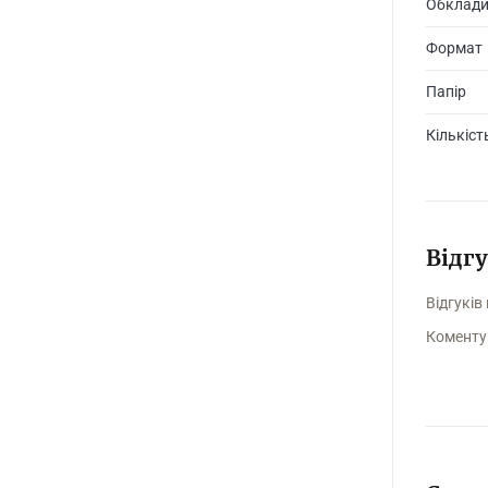
Обклад
Формат
Папір
Кількіст
Відг
Відгуків
Коменту