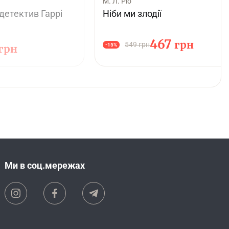
М. Л. Ріо
детектив Гаррі
Ніби ми злодії
467
грн
549 грн
-15%
грн
Ми в соц.мережах