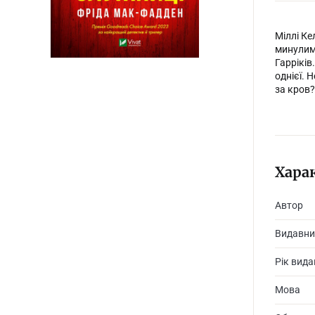
Міллі Ке
минулим 
Гарріків
однієї. 
за кров?
Хара
Автор
Видавни
Рік вид
Мова