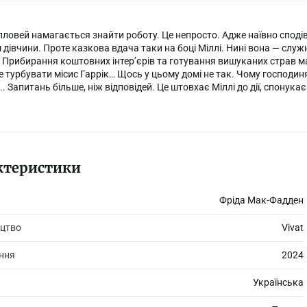
лловей намагається знайти роботу. Це непросто. Адже наївно спод
дівчини. Проте казкова вдача таки на боці Міллі. Нині вона — служн
. Прибирання коштовних інтер’єрів та готування вишуканих страв м
Не турбувати місис Гаррік… Щось у цьому домі не так. Чому господин
.. Запитань більше, ніж відповідей. Це штовхає Міллі до дії, спонук
ктеристики
Фріда Мак-Фадден
цтво
Vivat
ання
2024
Українська