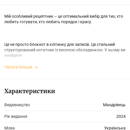
Мій особливий рецептник – це оптимальний вибір для тих, хто
любить готувати, хто любить порядок і красу.
Це не просто блокнот в клітинку для записів. Це стильний
структурований нотатник із веселою обкладинкою. У ньому ви
знайдете:
• органайзер на 12 місяців;
Читати більше
• місце для рецептів;
• місце для покупок;
• нотатник;
• сторінки з крапковим лініюванням;
Характеристики
• скетчинг;
• сторінки для арт-терапії.
Видавництво
Мандрівець
Рік видання
2024
Особливий він ще й тому, що на сторінках для рецептів є
цитати з книжок «Усиновлена», «Дім Єви» та «Рятуючи Єву»
Мова
Українська