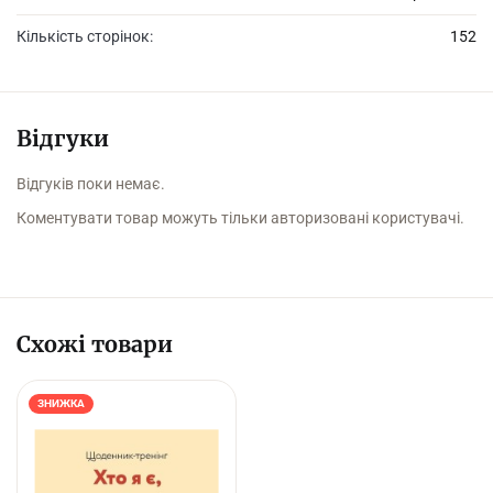
мегапопулярної Нелі Романовської.
Кількість сторінок:
152
Блокнот підійде як юній дівчинці, яка цікавиться кулінарією,
так і досвідченій майстрині світу смачної їжі.
Відгуки
Відгуків поки немає.
Коментувати товар можуть тільки авторизовані користувачі.
Схожі товари
ЗНИЖКА