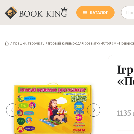
КАТАЛОГ
/
Іграшки, творчість
/
Ігровий килимок для розвитку 40*60 см «Подорож
Іг
«П
1135