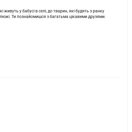
 живуть у бабусі в селі, до тварин, які будять з ранку
калюжі. Ти познайомишся з багатьма цікавими друзями.
 уяву та зорове сприйняття.
ез повідомлення