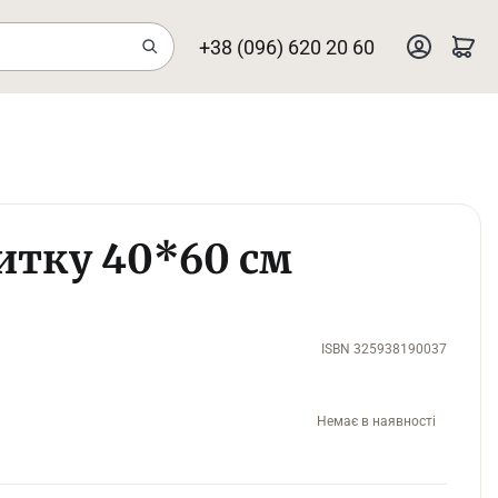
+38 (096) 620 20 60
итку 40*60 см
ISBN 325938190037
Немає в наявності