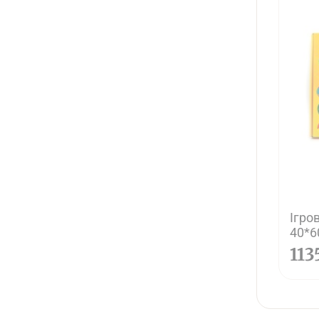
Ігро
40*6
113