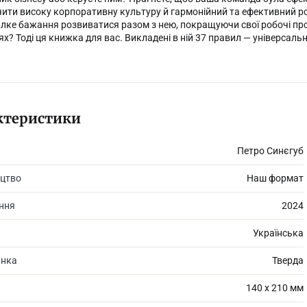
ити високу корпоративну культуру й гармонійний та ефективний розв
лке бажання розвиватися разом з нею, покращуючи свої робочі проце
нях? Тоді ця книжка для вас. Викладені в ній 37 правил — універсаль
ктеристики
Петро Синєгуб
цтво
Наш формат
ання
2024
Українська
инка
Тверда
140 х 210 мм