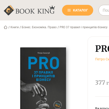
КАТАЛОГ
/
Книги
/
Бізнес. Економіка. Право
/
PRO 37 правил і принципів бізнесу
PR
Петро С
377
г
Ви власн