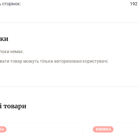
ь сторінок:
192
уки
 поки немає.
вати товар можуть тільки авторизовані користувачі.
і товари
КА
ЗНИЖКА