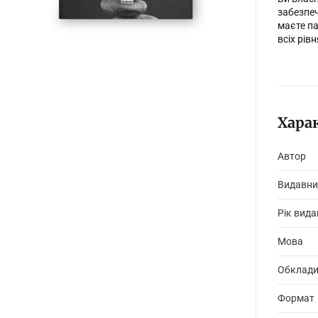
забезпеч
маєте па
всіх рів
Хара
Автор
Видавни
Рік вид
Мова
Обклад
Формат