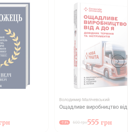
Володимир Малічевський
Ощадливе виробництво від А
555
грн
грн
600 грн
-7.5%