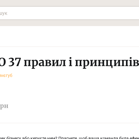
O 37 правил і принципів
инєгуб
рн
ик бізнесу або керуєте ним? Прагнете, щоб ваша команда була ефек