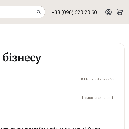
+38 (096) 620 20 60
 бізнесу
ISBN 9786178277581
Немає в наявності
тивною, працювала без конфліктів і факапів? Хочете