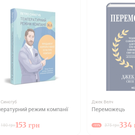
 Синєгуб
Джек Велч
ературний режим компанії
Переможець
153
334
грн
180 грн
375 грн
-11%