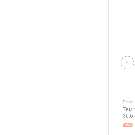
Петро
Темп
36,6
-15%