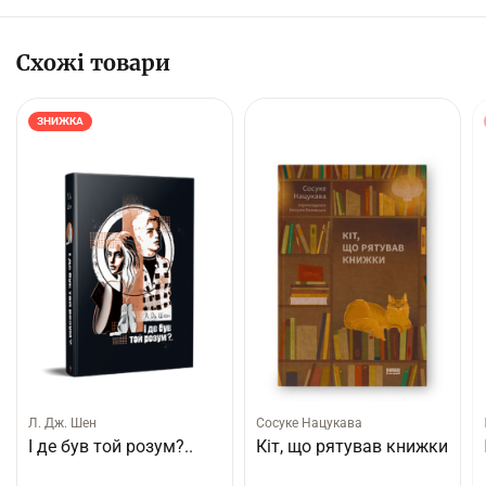
Схожі товари
ЗНИЖКА
Л. Дж. Шен
Сосуке Нацукава
І де був той розум?..
Кіт, що рятував книжки