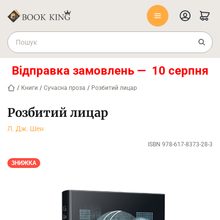
Відправка замовлень — 10 серпня
/
Книги
/
Сучасна проза
/
Розбитий лицар
Розбитий лицар
Л. Дж. Шен
ISBN 978-617-8373-28-3
ЗНИЖКА