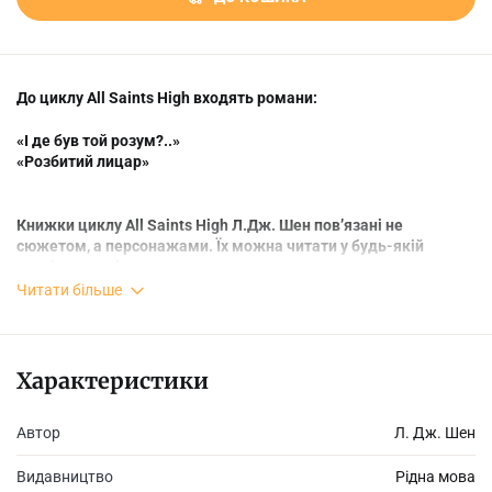
До циклу All Saints High входять романи:
«І де був той розум?..»
«Розбитий лицар»
Книжки циклу All Saints High Л.Дж. Шен пов’язані не
сюжетом, а персонажами. Їх можна читати у будь-якій
послідовності.
Читати більше
Луна Рексрот — дівчина без пари, яку люблять усі. Мила.
Турботлива. Благодійниця. Тиха. Фальшива. За непримітною
Характеристики
пацанкою, що всім подобається (та якій співчувають),
ховається дівчина, яка точно знає, що і кого вона хоче — того
Автор
Л. Дж. Шен
хлопця з будиночка на дереві, який навчив її лаятися мовою
жестів. Який навчив її сміятися. Жити. Кохати.
Видавництво
Рідна мова