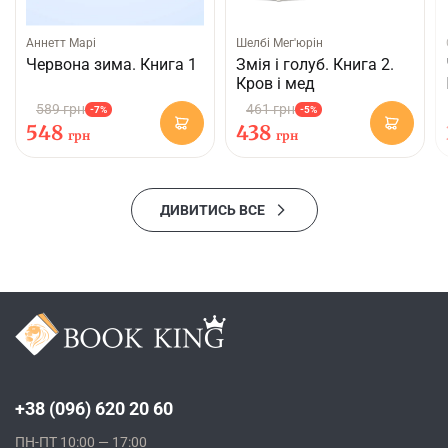
Аннетт Марі
Шелбі Мег'юрін
Червона зима. Книга 1
Змія і голуб. Книга 2.
Кров і мед
589 грн
461 грн
-7%
-5%
548
438
грн
грн
ДИВИТИСЬ ВСЕ
+38 (096) 620 20 60
ПН-ПТ 10:00 — 17:00