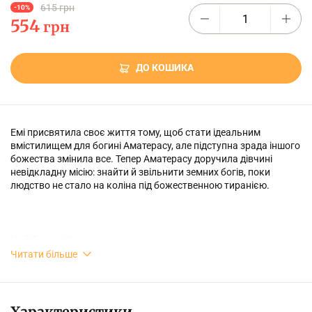
615 грн
-10%
554
грн
ДО КОШИКА
Емі присвятила своє життя тому, щоб стати ідеальним
вмістилищем для богині Аматерасу, але підступна зрада іншого
божества змінила все. Тепер Аматерасу доручила дівчині
невідкладну місію: знайти й звільнити земних богів, поки
людство не стало на коліна під божественною тиранією.
На її боці — Шіро, дух лисиці, що не може згадати своє минуле.
Пошуки ведуть Емі та Шіро у каламутні глибини царства духів, і
Читати більше
хтозна, як саме пов’язаний лис зі зникненням богів... З кожним
коротким пробудженням справжнього "я" дівчина втрачатиме
Шіро дедалі більше. Доля небес і землі лежить в її смертних
руках, і вона повинна знайти зниклих богів, інакше настане
Характеристики