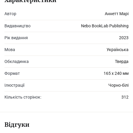
кінець світові… і Шіро.
Автор
Аннетт Марі
Видавництво
Nebo BookLab Publishing
Рік видання
2023
Мова
Українська
Обкладинка
Тверда
Формат
165 х 240 мм
Ілюстрації
Чорно-білі
Кількість сторінок:
312
Відгуки