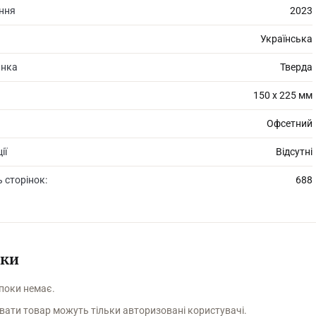
ання
2023
 людей перетнуться у маєтку в Крейґані — мальовничому шотландсь
Українська
итися назавжди. «Зимове сонцестояння» Розамунди Пілчер — роман 
инка
Тверда
150 х 225 мм
Офсетний
ії
Відсутні
ь сторінок:
688
уки
 поки немає.
вати товар можуть тільки авторизовані користувачі.