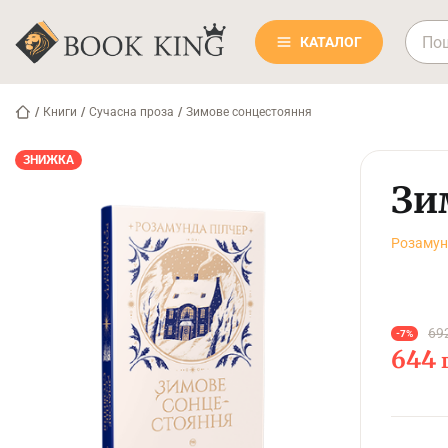
КАТАЛОГ
/
Книги
/
Сучасна проза
/
Зимове сонцестояння
ЗНИЖКА
Зи
Розамун
69
-7%
644