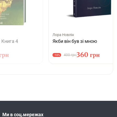
Лора Новлін
 Книга 4
Якби він був зі мною
360
грн
грн
400 грн
-10%
Ми в соц.мережах