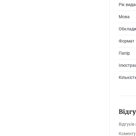
Рік вид
Долі цих
Мова
щоб змін
Обклад
Формат
Папір
Ілюстрац
Кількіст
Відг
Відгуків
Коменту