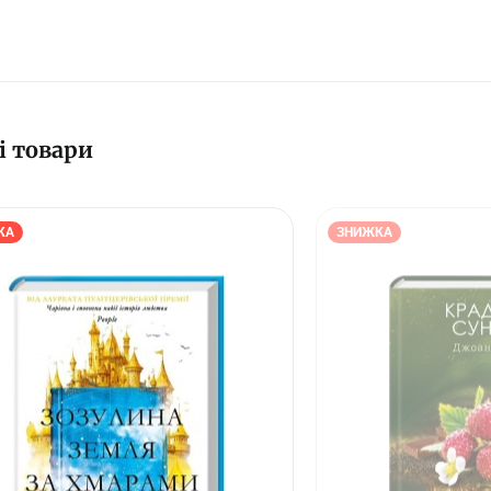
і товари
КА
ЗНИЖКА