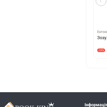
Ентон
Зозу
-11%
Інформаці