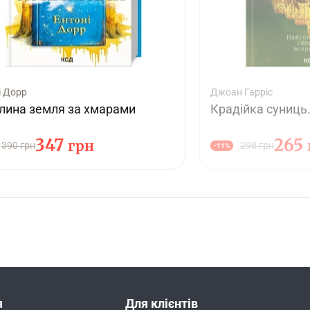
і Дорр
Джоан Гарріс
лина земля за хмарами
Крадійка суниць.
347
265
грн
390 грн
298 грн
-11%
я
Для клієнтів