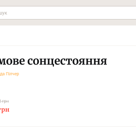
мове сонцестояння
да Пілчер
2 грн
грн