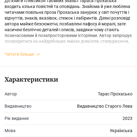
До книги «Лексикон таємних знань» Тараса Прохаська
входить кілька повістей та оповідань. Знайома й уже люблена
читачами повільна проза Прохаська занурює у світ почуттів і
відчуттів, знаків, вказівок, стежок і лабіринтів. Деякі розповіді
автора майже безсюжетні, позбавлені пафосу й моралі, зате
насичені безліччю деталей і описів, завдяки чому стають
позачасовими й позапросторовими історіями. Автор запрошує
зосереди­тися на найдрібніших змінах довкілля, стверджуючи,
що не трапляється «досвіду забагато, досвіду зайвого, досвіду
хибного».
Читати більше
Книга зацікавить вибагливого читача, спраглого естетичного
Характеристики
інте­лектуального читання.
Автор
Тарас Прохасько
Видавництво
Видавництво Старого Лева
Рік видання
2023
Мова
Українська