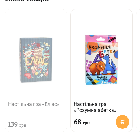
Настільна гра «Еліас»
Настільна гра
«Розумна абетка»
68
139
грн
грн