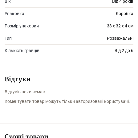
Вік
Від 4 років
♦ Вага гри в коробці: 600 г (+-30 г)
Упаковка
Коробка
♦ Кількість гравців: від 2-6
Розмір упаковки
33 x 32 x 4 см
Тип
Розважальні
Кількість гравців
Від 2 до 6
Відгуки
Відгуків поки немає.
Коментувати товар можуть тільки авторизовані користувачі.
Схожі товари