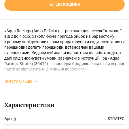
ДО КОШИКА
«Aqua Racing» (Аква Рейсінг) – гра-гонка для веселої компанії
від 2 до 4 осіб. Захоплююча пригода рибок на барвистому
ігровому полі дозволить вам прораховувати ходи, розставляти
перешкоди і долати перешкоди, встановлені вашими
суперниками. Кидком кубика визначається кількість ходів, а
далі слід виконувати умови, зазначені в інструкції. Гра «Aqua
Racing» Strateg (30416) – своєрідна бродилка, яка після першої
партії не відпустить ні дитину, ні дорослого!
Читати більше
♦ Рекомендований вік: 4+
♦ Размір пакування: 33х32х4,5 см
Характеристики
♦ Комплектація гри: ігровий кубик, поле розміром 50х50 см, 4
Бренд
STRATEG
фігурки рибок, 16 ігрових предметів, інструкція.