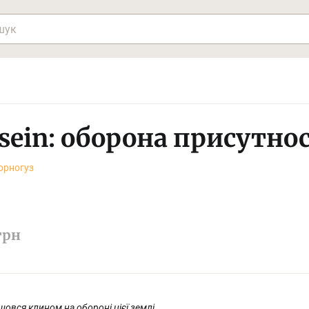
asein: оборона присутнос
орногуз
грн
йшовся клином на обороні цієї землі.