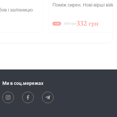
Поміж сирен. Нові вірші війн
бов і залізницю
332
грн
390 грн
-15%
Ми в соц.мережах