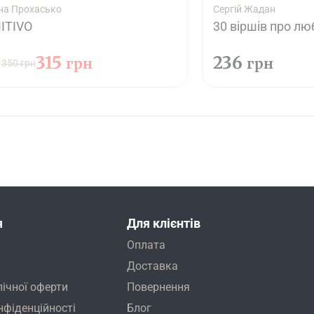
на Прохасько
Сергій Жадан
ITIVO
30 віршів про лю
315
236
грн
грн
350 грн
я
Для клієнтів
Оплата
Доставка
лічної оферти
Повернення
нфіденційності
Блог