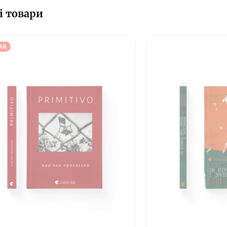
і товари
КА