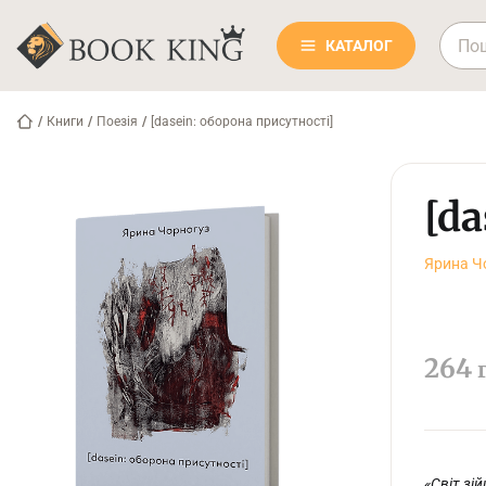
КАТАЛОГ
/
Книги
/
Поезія
/
[dasein: оборона присутності]
[d
Ярина Ч
264
«Світ зі