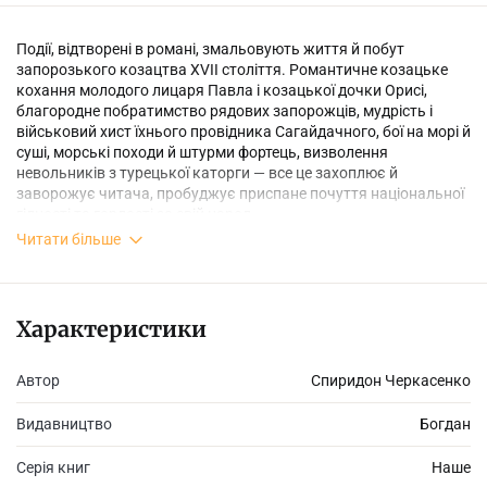
Події, відтворені в романі, змальовують життя й побут
запорозького козацтва ХVІІ століття. Романтичне козацьке
кохання молодого лицаря Павла і козацької дочки Орисі,
благородне побратимство рядових запорожців, мудрість і
військовий хист їхнього провідника Сагайдачного, бої на морі й
суші, морські походи й штурми фортець, визволення
невольників з турецької каторги — все це захоплює й
заворожує читача, пробуджує приспане почуття національної
гідності та гордості за свій народ.
Читати більше
Ім'я народного вчителя та письменника Спиридона
Черкасенка в радянські часи викреслили з літературного
Характеристики
процесу й заборонили на території України від початку 1920-х
років. Його творчість дозволили вивчати тільки після
Автор
Спиридон Черкасенко
проголошення незалежності України.
Видавництво
Богдан
Роман був написаний у 1934 році в Горних Черношицях, перше
Серія книг
Наше