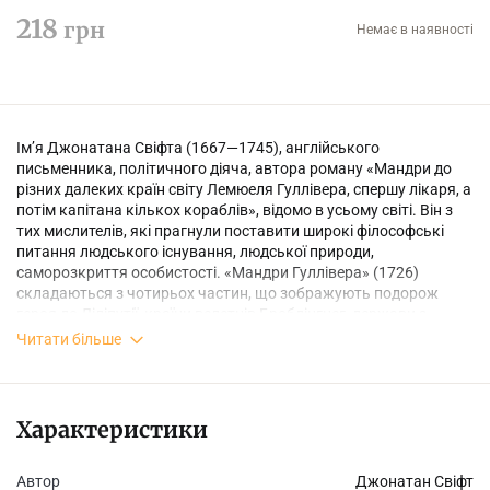
218
грн
Немає в наявності
Ім’я Джонатана Свіфта (1667—1745), англійського
письменника, політичного діяча, автора роману «Мандри до
різних далеких країн світу Лемюеля Гуллівера, спершу лікаря, а
потім капітана кількох кораблів», відомо в усьому світі. Він з
тих мислителів, які прагнули поставити широкі філософські
питання людського існування, людської природи,
саморозкриття особистості. «Мандри Гуллівера» (1726)
складаються з чотирьох частин, що зображують подорож
героя до Ліліпутії, країни велетнів Бробдінгнег, держави з
летючим островом Лапути і до країни розумних коней-
Читати більше
гуїгнгнмів, але за зовнішньою фантастичністю сюжету читачі
впізнають їдку сатиру на політичне життя Англії першої
третини ХVІІІ століття.
Характеристики
Автор
Джонатан Свiфт