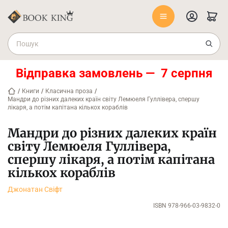
Відправка замовлень — 7 серпня
/
Книги
/
Класична проза
/
Мандри до різних далеких країн світу Лемюеля Гуллівера, спершу
лікаря, а потім капітана кількох кораблів
Мандри до різних далеких країн
світу Лемюеля Гуллівера,
спершу лікаря, а потім капітана
кількох кораблів
Джонатан Свiфт
ISBN 978-966-03-9832-0