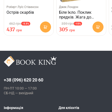
Роберт Луїс Стівенсон
Джек Лондон
Острів скарбів
Біле Ікло. Поклик
предків. Жага до
життя
462 грн
359 грн
-5.5%
-15%
437
305
грн
грн
+38 (096) 620 20 60
ПН-ПТ 10:00 — 17:00
СБ-НД — вихідний
Інформація
Для клієнтів