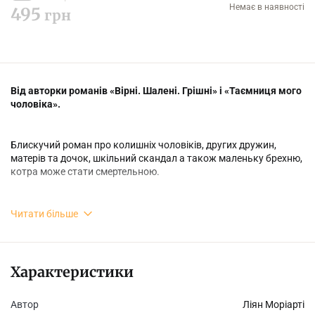
Немає в наявності
495
грн
Від авторки романів «Вірні. Шалені. Грішні» і «Таємниця мого
чоловіка».
Блискучий роман про колишніх чоловіків, других дружин,
матерів та дочок, шкільний скандал а також маленьку брехню,
котра може стати смертельною.
Убивство... трагічний випадок... чи просто негідні вчинки
Читати більше
батьків? Відомо лише одне: хтось втратив життя. Маделін —
сила, на яку зважають. Вона кумедна, в'їдлива та пристрасна;
все пам'ятає і нічого не пробачає. Селеста — вродливиця,
здатна примусити зупинитися світ та зачудовано милуватися
Характеристики
нею. Та за ілюзію ідеальності воно платить свою ціну.
Новенька у місті, самотня матуся Джейн настільки молода, що
Автор
Ліян Моріарті
інші мами зі школи сприйняли її за няньку, За її плечима —