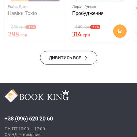
Еміко Джин
Лоран Гунель
Навіки Токіо
Пробудження
350 грн
349 грн
-15%
-10%
298
314
грн
грн
ДИВИТИСЬ ВСЕ
+38 (096) 620 20 60
ПН-ПТ 10:00 — 17:00
СБ-НД — вихідний