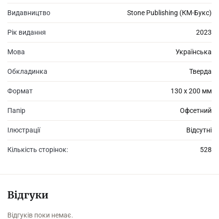
загадкове минуле та сум, нехарактерний для її віку. Життєві
шляхи цих трьох жінок різні, але всі вони зійдуться в одному
Видавництво
Stone Publishing (КМ-Букс)
страшному місці. «Велика маленька брехня» — блискучий
роман про колишніх чоловіків, других дружин, матерів та
Рік видання
2023
дочок, шкільний скандал та маленьку брехню, котра може
стати смертельною.
Мова
Українська
Обкладинка
Тверда
Формат
130 х 200 мм
Папір
Офсетний
Ілюстрації
Відсутні
Кількість сторінок:
528
Відгуки
Відгуків поки немає.