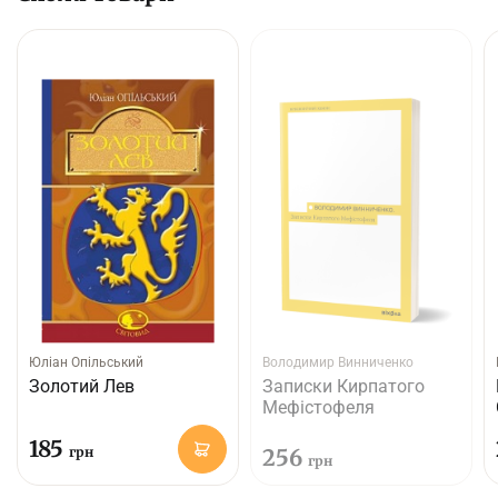
Юліан Опільський
Володимир Винниченко
Золотий Лев
Записки Кирпатого
Мефістофеля
185
грн
256
грн