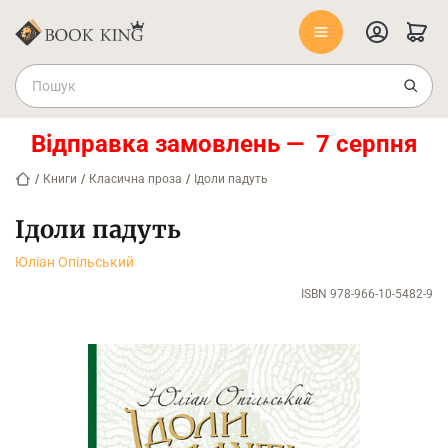
Відправка замовлень — 7 серпня
/
Книги
/
Класична проза
/
Ідоли падуть
Ідоли падуть
Юліан Опільський
ISBN 978-966-10-5482-9