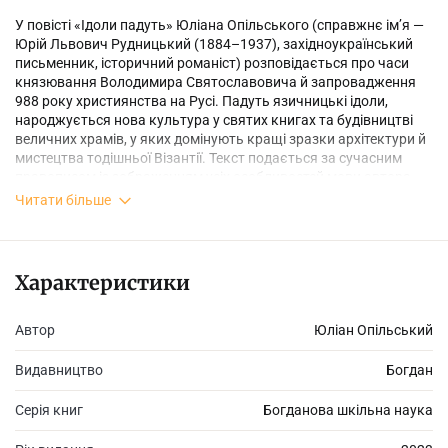
У повісті «Ідоли падуть» Юліана Опільського (справжнє ім’я —
Юрій Львович Рудницький (1884–1937), західноукраїнський
письменник, історичний романіст) розповідається про часи
князювання Володимира Святославовича й запровадження
988 року християнства на Русі. Падуть язичницькі ідоли,
народжується нова культура у святих книгах та будівництві
величних храмів, у яких домінують кращі зразки архітектури й
мистецтва тодішньої Візантії. Текст подається за сучасним
правописом із зображенням усіх особливостей мови автора.
Читати більше
Характеристики
Автор
Юліан Опільський
Видавництво
Богдан
Серія книг
Богданова шкільна наука