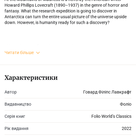
Howard Phillips Lovecraft (1890–1937) in the genre of horror and
fantasy. What the research expedition is going to discover in
Antarctica can turn the entire usual picture of the universe upside
down. However, is humanity ready for such a discovery?
«На стрімчаках божевілля» — повість американського
письменника Говарда Філіпса Лавкрафта (1890–1937) у жанрі
Читати більше
жахів та фантастики. Те, що дослідницька експедиція виявить
в Антарктиді, здатне перевернути всю звичну картину
світобудови. Але чи готове людство до такого відкриття?..
Характеристики
Автор
Говард Філіпс Лавкрафт
Рівень складності – Intermediate
Видавництво
Фоліо
Серія книг
Folio World’s Classics
Рік видання
2022