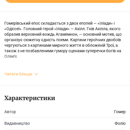
Гомерівський епос складається з двох епопей — «Іліади» і
«Одісcеї». Головний герой «Іліади» — Ахілл. Гнів Ахілла, якого
образив верховний вождь Агамемнон, — основний мотив, що
організує сюжетну єдність поеми. Картини героїчних двобоїв
чергуються з картинами мирного життя в обложеній Трої, а
також з не позбавленими гумору сценами суперечки богів на
Олімпі.
Читати більше
Цей епос, перекладений багатьма мовами світу, вийшов
далеко за межі національного грецького письменства і
завдяки своїй історичній цінності зайняв почесне місце в
скарбниці світової літератури.
Характеристики
Автор
Гомер
Видавництво
Фоліо