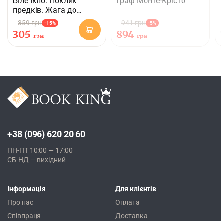
Біле Ікло. Поклик
Граф Монте-Крісто
предків. Жага до
життя
359 грн
941 грн
-15%
-5%
305
894
грн
грн
+38 (096) 620 20 60
ПН-ПТ 10:00 — 17:00
СБ-НД — вихідний
Інформація
Для клієнтів
Про нас
Оплата
Співпраця
Доставка