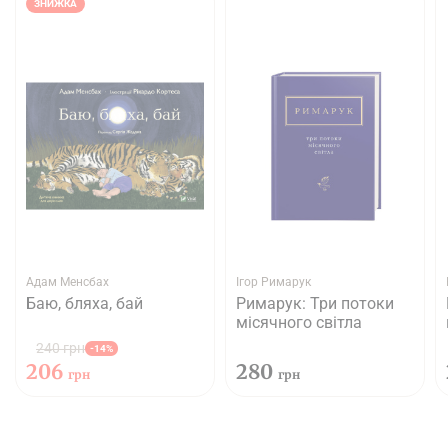
ЗНИЖКА
Адам Менсбах
Ігор Римарук
Баю, бляха, бай
Римарук: Три потоки
місячного світла
240 грн
-14%
206
280
грн
грн