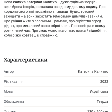
Нова книжка Катерини Калитко – дуже суцільна: всуціль
верліброва історія, розказана на одному довгому подиху. Про
кордони свого, які неодмінно впізнаєш і будеш готовий
захищати – а вони захистять тебе самим цим упізнаванням.
Про уміння жити з власними шрамами, про сирітство серед
рідних, про металевий запах зброї вночі. Про повітря, в якому
розчинений час. Про смак мови, яка опікає язика й піднебіння,
коли різко ковтаєш її, справжню.
Характеристики
Автор
Катерина Калитко
Рік видання
2022
Мова
Українська
Обкладинка
Тверда
Формат
130 х 200 мм