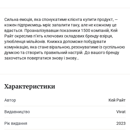
Сильна емоція, яка спонукатиме клієнта купити продукт, —
кожен підприємець мріє запалити таку, але не кожному це
вдається. Проаналізувавши показники 1500 компаній, Кей
Райт окреслив п’ять ключових складових бренду-взірця,
улюбленця мільйонів. Книжка допоможе побудувати
комунікацію, яка стане віральною, резонуватиме із суспільною
думкою та створить правильний настрій. До вашого бренду
захочеться повертатися знову і знову…
Характеристики
Автор
Кей Райт
Видавництво
Vivat
Рік видання
2023