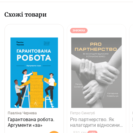
Схожі товари
ЗНИЖКА
Павліна Чернева
Петро Синєгуб
Гарантована робота.
Pro партнерство. Як
Аргументи «за»
налагодити відносини
в спільному бізнесі
531 грн
-15%