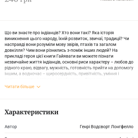
Що ви знаєте про індіанців? Хто вони такі? Яка історія
виникнення цього народу, їхній розвиток, звичаї, традиції? Чи
насправді вони розуміли мову звірів, птахів та загалом
довкілля? Чим вони різнились з-поміж інших людей? На
прикладі героя цієї книги Гайявати ви можете пізнати
незвичайне життя індіанців, основні риси характеру – любов до
рідного краю, відвагу, мужність, готовність прийти на допомогу
іншим, а водночас – щиросердність, привітність, уміння і
радіти, і кохати, і співати, і пробачати... Дізнаєтесь про
легендарні пригоди вождя Гайявати, який, можливо, навчить
Читати більше
вас дивитися на світ іншими очима, ніж донині, а також бути
готовими захищати те, що дороге вашому серцю, по-
справжньому, віддано дружити і любити.
Характеристики
Автор
Генрі Водсворт Лонгфелло