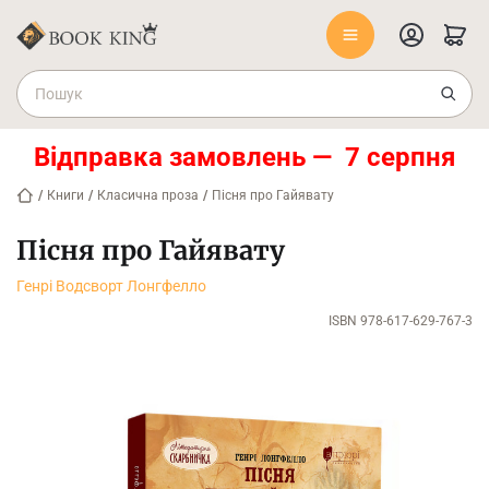
Відправка замовлень — 7 серпня
/
Книги
/
Класична проза
/
Пісня про Гайявату
Пісня про Гайявату
Генрі Водсворт Лонгфелло
ISBN 978-617-629-767-3