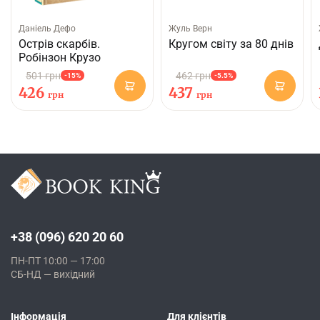
Данiель Дефо
Жуль Верн
Острів скарбів.
Кругом світу за 80 днів
Робінзон Крузо
501 грн
462 грн
-15%
-5.5%
426
437
грн
грн
+38 (096) 620 20 60
ПН-ПТ 10:00 — 17:00
СБ-НД — вихідний
Інформація
Для клієнтів