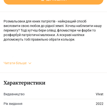
Розмальовки для юних патріотів - найкращий спосіб
висловити свою любов до рідної землі. Хочеш наблизити нашу
перемогу? Тоді хутчіш бери олівці, фломастери чи фарби то
розфарбуй патріотичні малюнки. А яскраві наліпки
допоможуть тобі правильно обрати кольори.
На тебе чекають:
Читати більше
- Малюнки, що стали символами буремних подій в Україні;
- Добірка яскравих наліпок;
Характеристики
- Влучні вислови про Україну, які надихнуть маленьких
розумників до нових звершень.
Видавництво
Vivat
Рік видання
2022