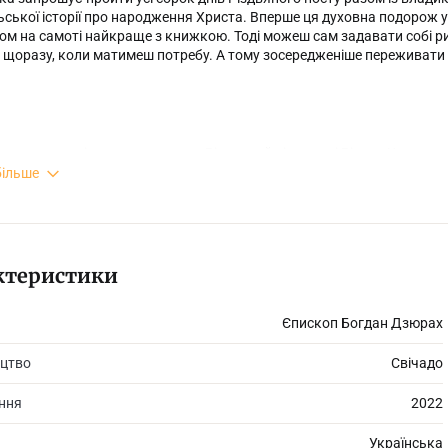
ської історії про народження Христа. Вперше ця духовна подорож у п
ом на самоті найкраще з книжкою. Тоді можеш сам задавати собі ри
 щоразу, коли матимеш потребу. А тому зосередженіше переживати 
 християн, які хочуть пережити Різдвяний піст у дусі Різдва Христов
більше
ктеристики
Єпископ Богдан Дзюрах
цтво
Свічадо
ання
2022
Українська