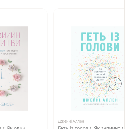
Дженні Аллен
и: Як один
Геть із голови. Як зупинити сп