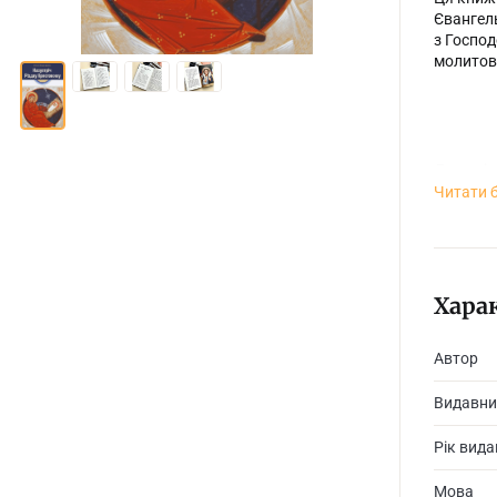
Євангель
з Господ
молитов
Для всіх
Читати 
Хара
Автор
Видавни
Рік вид
Мова