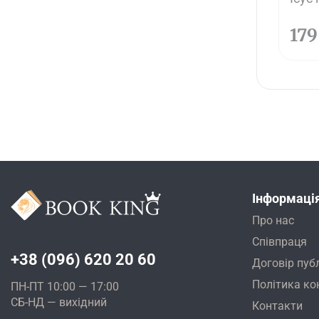
17
Інформаці
Про нас
Співпраця
+38 (096) 620 20 60
Договір пуб
Політика ко
ПН-ПТ 10:00 — 17:00
СБ-НД — вихідний
Контакти