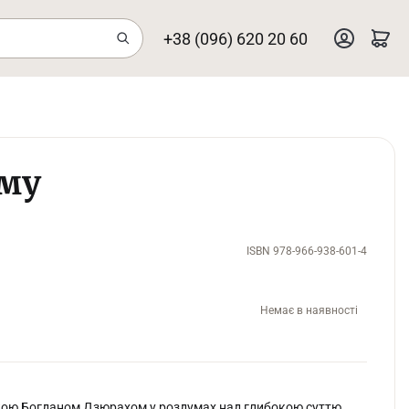
+38 (096) 620 20 60
ому
ISBN 978-966-938-601-4
Немає в наявності
дикою Богданом Дзюрахом у роздумах над глибокою суттю