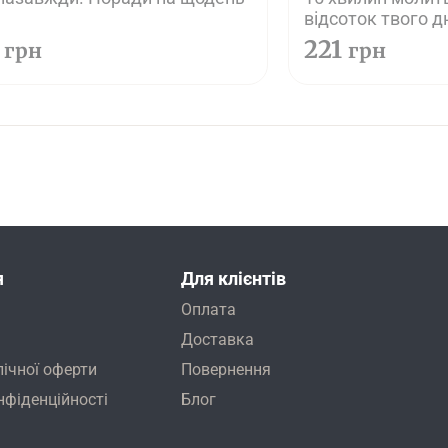
відсоток твого д
твоє життя
9
221
грн
грн
я
Для клієнтів
Оплата
Доставка
лічної оферти
Повернення
нфіденційності
Блог