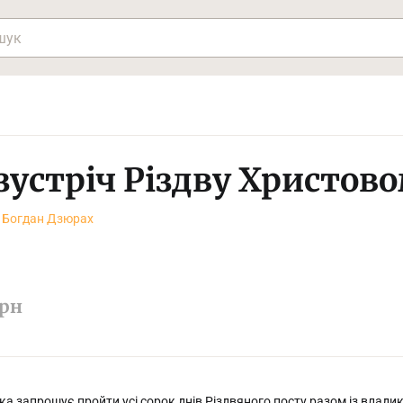
зустріч Різдву Христов
 Богдан Дзюрах
рн
ка запрошує пройти усі сорок днів Різдвяного посту разом із вла