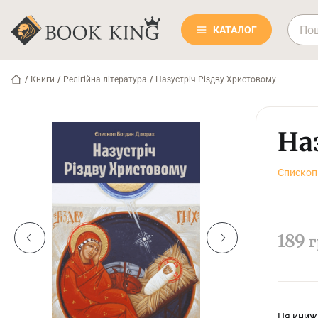
КАТАЛОГ
/
Книги
/
Релігійна література
/
Назустріч Різдву Христовому
На
Єпископ
189
г
Ця книж