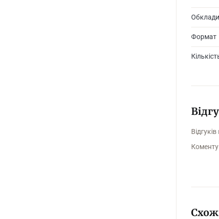
Обклад
Формат
Кількіст
Відг
Відгуків
Коменту
Схож