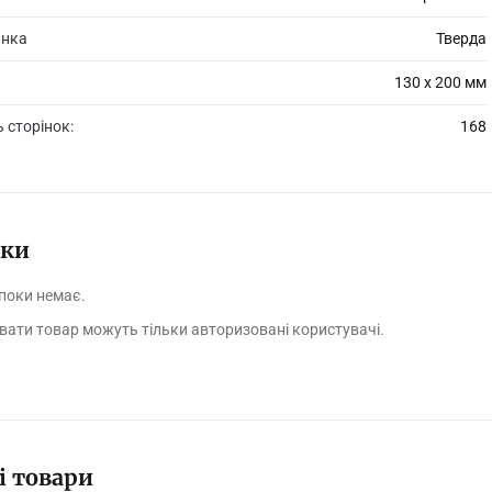
инка
Тверда
130 х 200 мм
ь сторінок:
168
уки
 поки немає.
вати товар можуть тільки авторизовані користувачі.
і товари