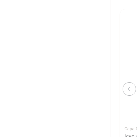
Сара 
Ісус