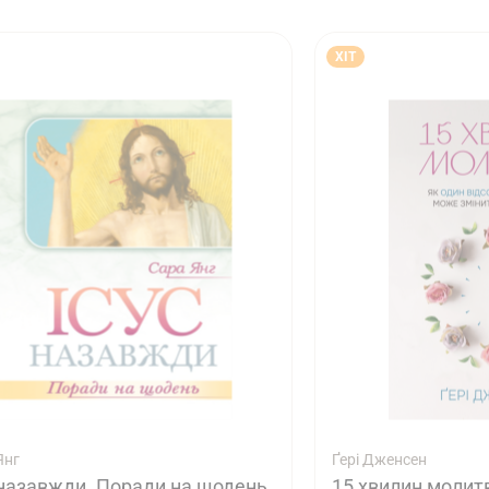
ХІТ
Янг
Ґері Дженсен
 назавжди. Поради на щодень
15 хвилин молитв