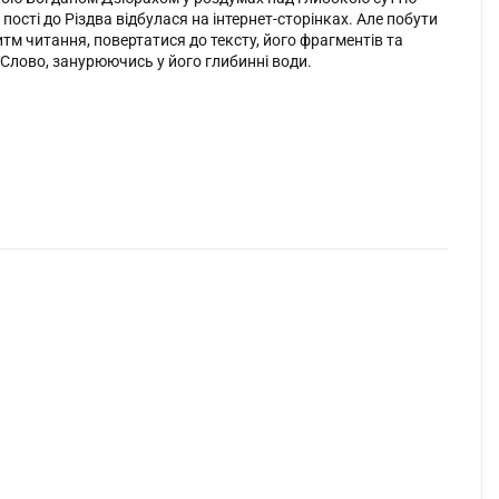
ості до Різдва відбулася на інтернет-сторінках. Але побути
тм читання, повертатися до тексту, його фрагментів та
Слово, занурюючись у його глибинні води.
ого.