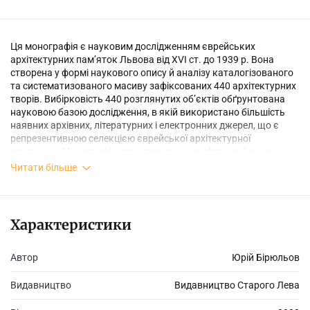
Ця монографія є науковим дослідженням єврейських
архітектурних пам’яток Львова від XVI ст. до 1939 р. Вона
створена у формі наукового опису й аналізу каталогізованого
та систематизованого масиву зафіксованих 440 архітектурних
творів. Вибірковість 440 розглянутих об’єктів обґрунтована
науковою базою дослідження, в якій використано більшість
наявних архівних, літературних і електронних джерел, що є
репрезентивною селекцією єврейської архітектурної
спадщини. Монографію структуровано за п’ятьма блоками,
згідно історичного функціонального призначення споруд, з
Читати більше
наскрізною їх нумерацією. До обов’язкових назви, адреси
(тогочасної та сучасної), часу побудови, власності, архітектора,
історичних стадій будівництва і нинішнього стану залучено
стилістично-мистецтвознавчий аналіз, а також свідчення про
Характеристики
установи і відомих особистостей, пов’язаних з тією чи іншою
спорудою. Наприкінці книги подано біографічний словник
львівських єврейських архітекторів та будівничих з
Автор
Юрій Бірюльов
докладною бібліографією, іменний покажчик та англомовна
анотація.
Видавництво
Видавництво Старого Лева