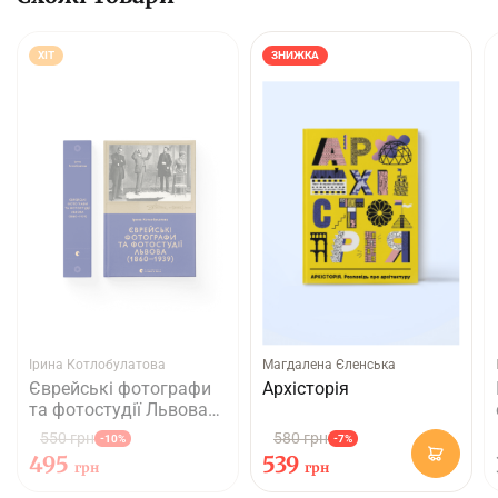
ХІТ
ЗНИЖКА
Ірина Котлобулатова
Магдалена Єленська
Єврейські фотографи
Архісторія
та фотостудії Львова
(1860–1939)
550 грн
580 грн
-10%
-7%
495
539
грн
грн