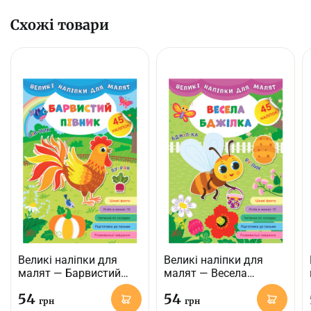
Схожі товари
Великі наліпки для
Великі наліпки для
малят — Барвистий
малят — Весела
півник
бджілка
54
54
грн
грн