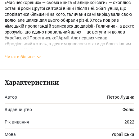
«Час нескорених» — сьома книга «Галицької саги» — охоплює
останні роки Другої світової війни і після неї. Збагнувши, що
сподіватися більше ні на кого, галичани самі вирішували свою
долю, але шляхи для цього обирали різні. Хтось повірив
німецькій пропаганді й записався до дивізії «Галичина», а дехто
зрозумів, що єдино правильний шлях — це вступити до лав
Української Повстанської Армії. Але перших чекав
«бродівський котел», а другим довелося стати до бою з іншим
ворогом. На Галичину повернулася радянська влада, яка
виявилася не кращою за німецьку: в селах насильно
Читати більше
створювали колгоспи, під дулами автоматів відбулися вибори
до Верховної Ради СРСР, на наспіх скликаному соборі
ліквідували Українську греко-католицьку церкву. Але у
численних криївках, схованих від ворожих очей, залишалися ті,
Характеристики
хто не скорився долі.
Автор
Петро Лущик
Усі ці події не оминули й жителів села Перетин...
Видавництво
Фоліо
Рік видання
2022
Мова
Українська