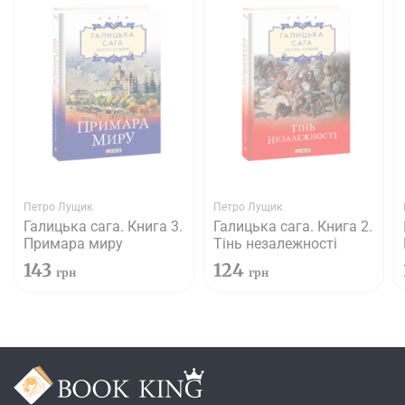
Петро Лущик
Петро Лущик
Галицька сага. Книга 3.
Галицька сага. Книга 2.
Примара миру
Тінь незалежності
143
124
грн
грн