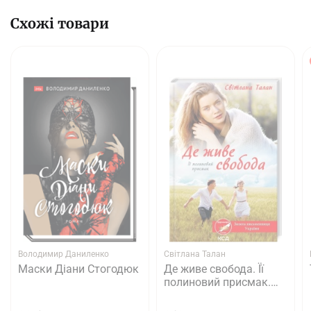
Схожі товари
Володимир Даниленко
Світлана Талан
Маски Діани Стогодюк
Де живе свобода. Її
полиновий присмак.
Книга 2