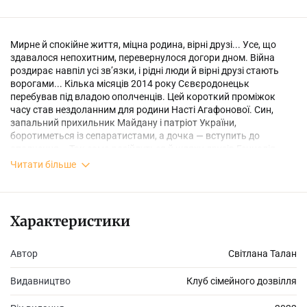
Мирне й спокійне життя, міцна родина, вірні друзі... Усе, що
здавалося непохитним, перевернулося догори дном. Війна
роздирає навпіл усі зв’язки, і рідні люди й вірні друзі стають
ворогами... Кілька місяців 2014 року Сєвєродонецьк
перебував під владою ополченців. Цей короткий проміжок
часу став нездоланним для родини Насті Агафонової. Син,
запальний прихильник Майдану і патріот України,
боротиметься із сепаратистами, а дочка — вступить до
ополчення... Так само розійдуться й шляхи друзів Геннадія,
нерозлучних змалечку хлопців. Бо війна проходить і по
Читати більше
родинах, і по душах...
Характеристики
Автор
Світлана Талан
Видавництво
Клуб сімейного дозвілля