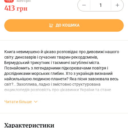
459 грн
-10%
413
грн
ДО КОШИКА
Книга невимушено й цікаво розповідає про дивовижі нашого
світу: динозаврів і сучасних тварин-рекордсменів,
Бермудський трикутник і таємничі загублені міста.
Познайомить з легендарними підкорювачами повітря і
дослідниками морських глибин. Хто з українців визнаний
найсильнішою людиною планети? Яка пісня завоювала весь
світ?.. Захоплива, ладно і змістовно структурована
енциклопедія розповість про цікавинки України та стане
чудовою скарбничкою знань про навколишній світ.
Читати більше
Характеристики