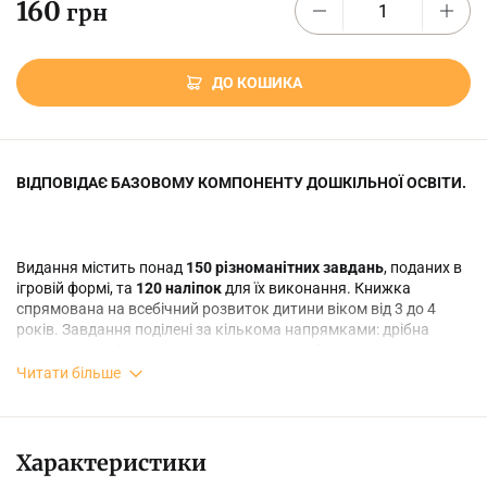
160
грн
ДО КОШИКА
ВІДПОВІДАЄ БАЗОВОМУ КОМПОНЕНТУ ДОШКІЛЬНОЇ ОСВІТИ.
Видання містить понад
150 різноманітних завдань
, поданих в
ігровій формі, та
120 наліпок
для їх виконання. Книжка
спрямована на всебічний розвиток дитини віком від 3 до 4
років. Завдання поділені за кількома напрямками: дрібна
моторика, логічне мислення, увага та пам’ять, загальні знання
про довкілля, розвиток мовлення, читання та лічба. Численні
Читати більше
яскраві ілюстрації, кольорові наліпки та виконання завдань в
ігровій формі полегшать сприйняття матеріалу та зроблять
процес навчання цікавим і захопливим.
Характеристики