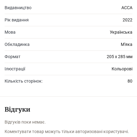
Видавництво
АССА
Книга стане незамінним помічником дорослим і забезпечить
ефективний розвиток базових навичок малюкам.
Рік видання
2022
Мова
Українська
Обкладинка
М'яка
Формат
205 х 285 мм
Ілюстрації
Кольорові
Кількість сторінок:
80
Відгуки
Відгуків поки немає.
Коментувати товар можуть тільки авторизовані користувачі.