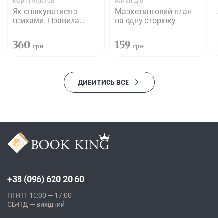
Марк Ґоулстон
Аллан Діб
Як спілкуватися з
Маркетинговий план
психами. Правила
на одну сторінку
взаємодії з
неадекватними й
360
159
грн
грн
нестерпними людьми
ДИВИТИСЬ ВСЕ
+38 (096) 620 20 60
ПН-ПТ 10:00 — 17:00
СБ-НД — вихідний