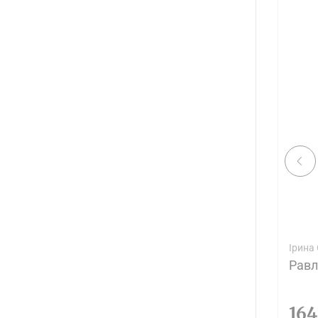
Ірина
Равл
16