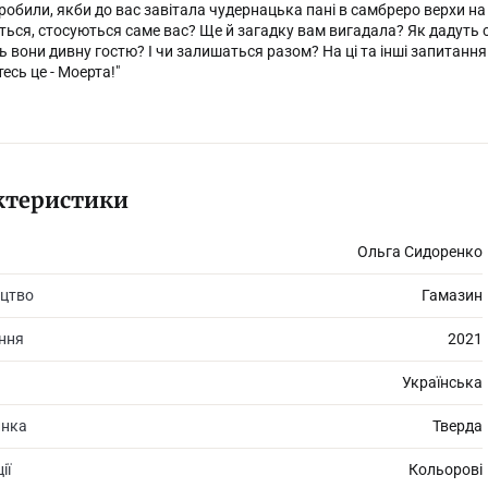
робили, якби до вас завітала чудернацька пані в самбреро верхи на з
ься, стосуються саме вас? Ще й загадку вам вигадала? Як дадуть с
 вони дивну гостю? І чи залишаться разом? На ці та інші запитання 
есь це - Моерта!"
ктеристики
Ольга Сидоренко
цтво
Гамазин
ання
2021
Українська
инка
Тверда
ії
Кольорові