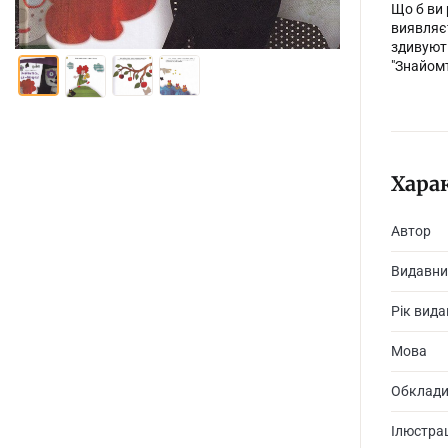
Що б ви 
виявляєт
здивують
"Знайомт
Хара
Автор
Видавни
Рік вид
Мова
Обклад
Ілюстрац