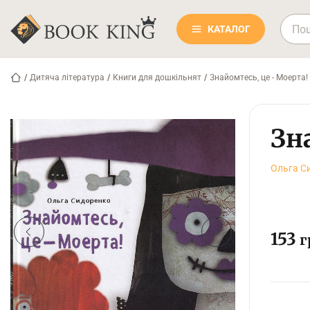
КАТАЛОГ
/
Дитяча література
/
Книги для дошкільнят
/
Знайомтесь, це - Моерта!
Зн
Ольга С
153
г