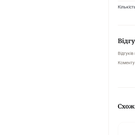
Кількіст
Відг
Відгуків
Коменту
Схож