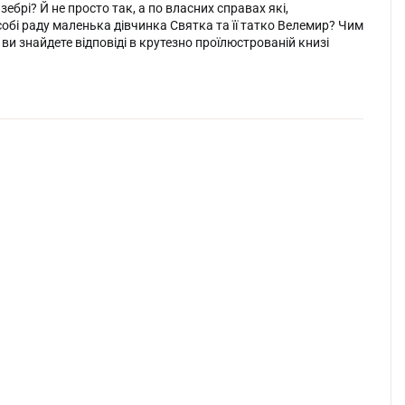
ебрі? Й не просто так, а по власних справах які,
обі раду маленька дівчинка Святка та її татко Велемир? Чим
ви знайдете відповіді в крутезно проїлюстрованій книзі