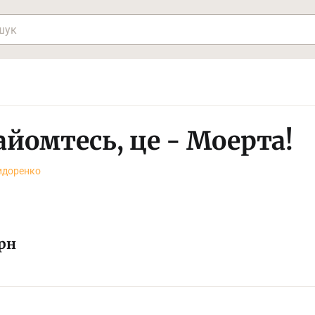
айомтесь, це - Моерта!
идоренко
рн