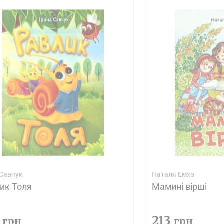
 Савчук
Наталя Емха
ик Толя
Мамині вірші
4
213
грн
грн