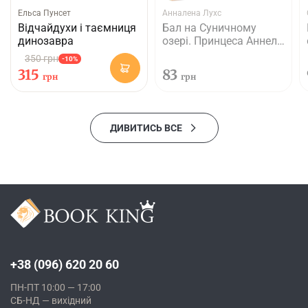
Ельса Пунсет
Анналена Лухс
Відчайдухи і таємниця
Бал на Суничному
динозавра
озері. Принцеса Аннелі
і наймиліший у світі
350 грн
-10%
поні
315
83
грн
грн
ДИВИТИСЬ ВСЕ
+38 (096) 620 20 60
ПН-ПТ 10:00 — 17:00
СБ-НД — вихідний