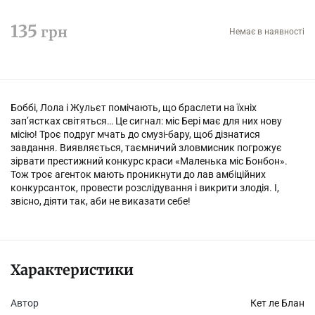
135
грн
Немає в наявності
Боббі, Лола і Жульєт помічають, що браслети на їхніх
зап’ястках світяться… Це сигнал: міс Бері має для них нову
місію! Троє подруг мчать до смузі-бару, щоб дізнатися
завдання. Виявляється, таємничий зловмисник погрожує
зірвати престижний конкурс краси «Маленька міс Бонбон».
Тож троє агенток мають проникнути до лав амбіційних
конкурсанток, провести розслідування і викрити злодія. І,
звісно, діяти так, аби не виказати себе!
Характеристики
Автор
Кет ле Блан