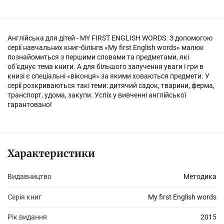
Англійська для дітей - MY FIRST ENGLISH WORDS. З допомогою
серії навчальних книг-білінгв «My first English words» малюк
познайомиться з першими словами та предметами, які
об'єднує тема книги. А для більшого залучення уваги і гри в
книзі є спеціальні «віконця» за якими ховаються предмети. У
серії розкриваються такі теми: дитячий садок, тварини, ферма,
транспорт, удома, закупи. Успіх у вивченні англійської
гарантовано!
Характеристики
Видавництво
Методика
Серія книг
My first English words
Рік видання
2015