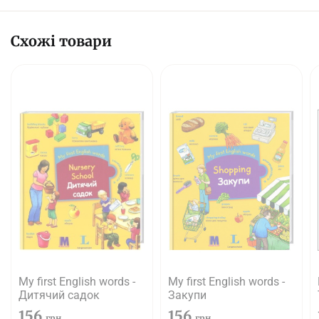
Схожі товари
My first English words -
My first English words -
Дитячий садок
Закупи
156
156
грн
грн