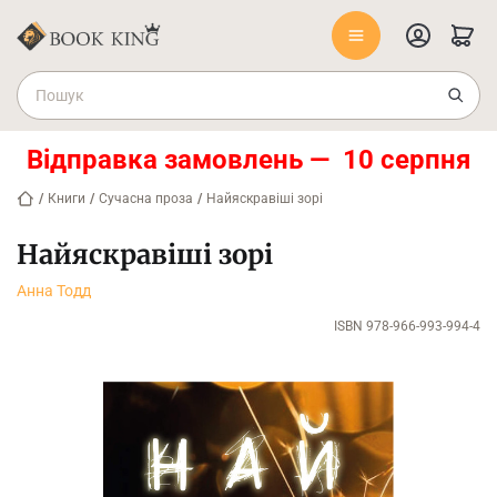
Відправка замовлень — 10 серпня
/
Книги
/
Сучасна проза
/
Найяскравіші зорі
Найяскравіші зорі
Анна Тодд
ISBN 978-966-993-994-4