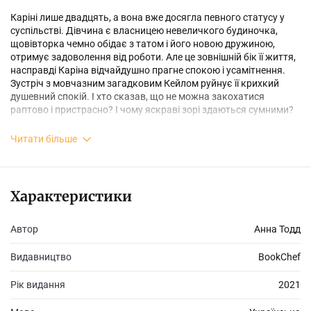
Каріні лише двадцять, а вона вже досягла певного статусу у
суспільстві. Дівчина є власницею невеличкого будиночка,
щовівторка чемно обідає з татом і його новою дружиною,
отримує задоволення від роботи. Але це зовнішній бік її життя,
насправді Каріна відчайдушно прагне спокою і усамітнення.
Зустріч з мовчазним загадковим Кейлом руйнує її крихкий
душевний спокій. І хто сказав, що не можна закохатися
раптово і пристрасно? І чому яскраві зорі здаються сумними?
Читати більше
Сімейна драма, історія кохання, пошуки сенсу життя — все це
на сторінках нового бестселера від Анни Тодд.
Характеристики
Автор
Анна Тодд
Видавництво
BookChef
Рік видання
2021