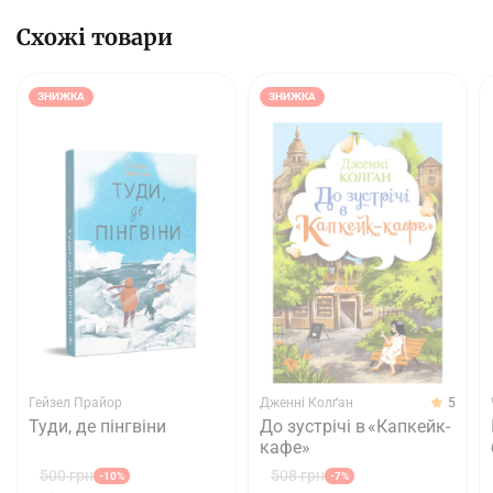
Схожі товари
ЗНИЖКА
ЗНИЖКА
Гейзел Прайор
Дженнi Колґан
5
Туди, де пінгвіни
До зустрічі в «Капкейк-
кафе»
500 грн
508 грн
-10%
-7%