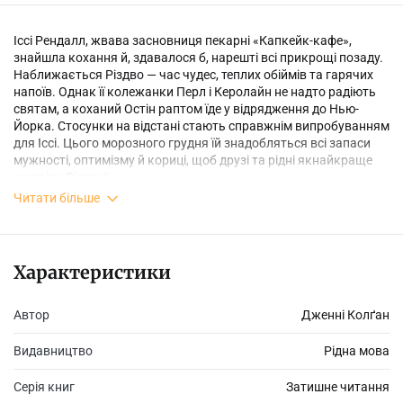
Іссі Рендалл, жвава засновниця пекарні «Капкейк-кафе»,
знайшла кохання й, здавалося б, нарешті всі прикрощі позаду.
Наближається Різдво — час чудес, теплих обіймів та гарячих
напоїв. Однак її колежанки Перл і Керолайн не надто радіють
святам, а коханий Остін раптом їде у відрядження до Нью-
Йорка. Стосунки на відстані стають справжнім випробуванням
для Іссі. Цього морозного грудня їй знадобляться всі запаси
мужності, оптимізму й кориці, щоб друзі та рідні якнайкраще
зустріли Різдво!
Читати більше
Характеристики
Автор
Дженнi Колґан
Видавництво
Рідна мова
Серія книг
Затишне читання