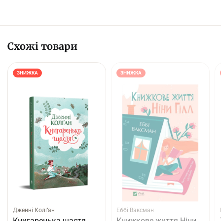
Схожі товари
ЗНИЖКА
ЗНИЖКА
Дженнi Колґан
Еббі Ваксман
Книгаренька щастя
Книжкове життя Ніни