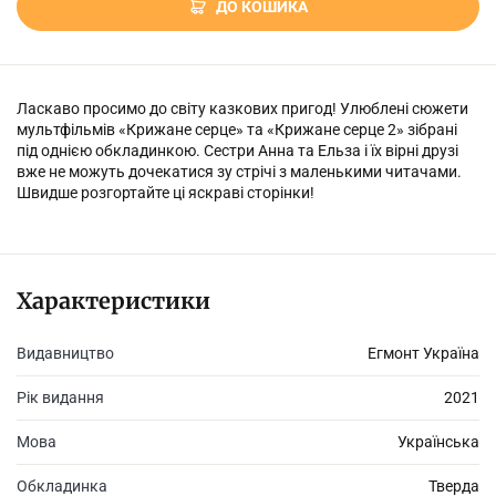
ДО КОШИКА
Ласкаво просимо до світу казкових пригод! Улюблені сюжети
мультфільмів «Крижане серце» та «Крижане серце 2» зібрані
під однією обкладинкою. Сестри Анна та Ельза і їх вірні друзі
вже не можуть дочекатися зу стрічі з маленькими читачами.
Швидше розгортайте ці яскраві сторінки!
Характеристики
Видавництво
Егмонт Україна
Рік видання
2021
Мова
Українська
Обкладинка
Тверда