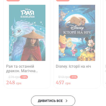
Рая та останній
Disney. Історії на ніч
дракон. Магічна
колекція
276 грн
513 грн
-10%
-11%
248
457
грн
грн
ДИВИТИСЬ ВСЕ