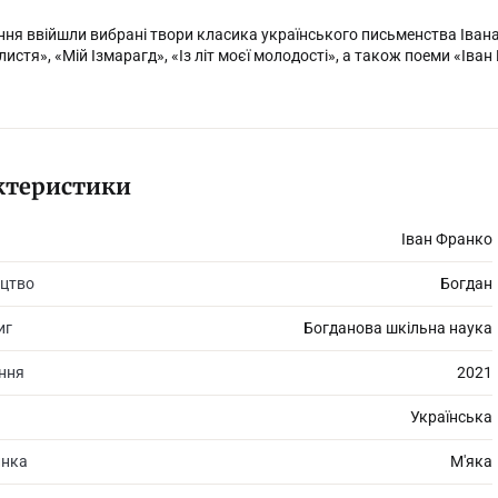
ня ввійшли вибрані твори класика українського письменства Івана Я
 листя», «Мій Ізмарагд», «Із літ моєї молодості», а також поеми «Ів
ктеристики
Іван Франко
цтво
Богдан
иг
Богданова шкільна наука
ання
2021
Українська
инка
М'яка