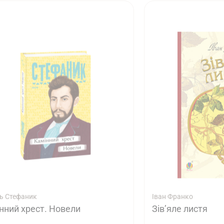
ь Стефаник
Іван Франко
нний хрест. Новели
Зів’яле листя