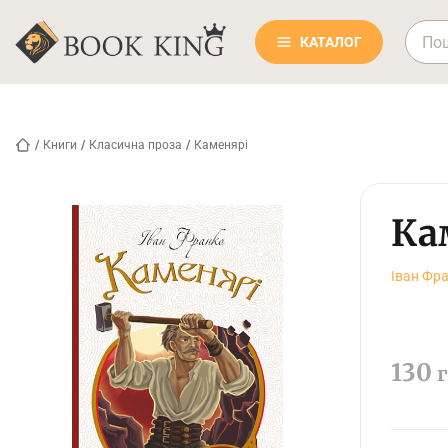
КАТАЛОГ
/
Книги
/
Класична проза
/
Каменярі
Ка
Іван Фр
130
г