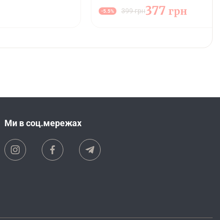
377
грн
399 грн
-5.5%
Ми в соц.мережах