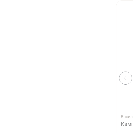
Васил
Камі