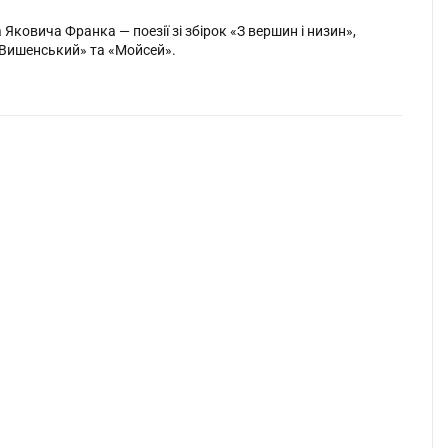
ковича Франка — поезії зі збірок «З вершин і низин»,
ан Вишенський» та «Мойсей».