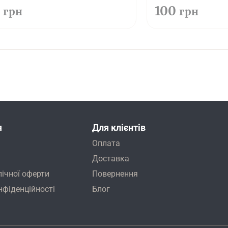
0
100
грн
грн
я
Для клієнтів
Оплата
Доставка
лічної оферти
Повернення
нфіденційності
Блог