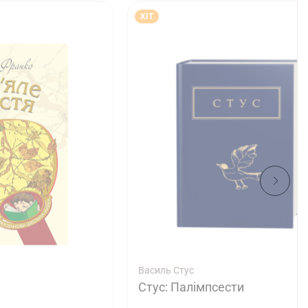
ХІТ
Василь Стус
Стус: Палімпсести