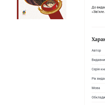
До видан
«Зів’яле
Хара
Автор
Видавни
Серія кн
Рік вид
Мова
Обклад