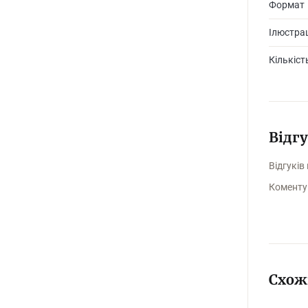
Формат
Ілюстрац
Кількіст
Відг
Відгуків
Коменту
Схож