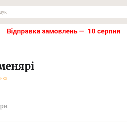
Відправка замовлень — 10 серпня
менярі
анко
рн