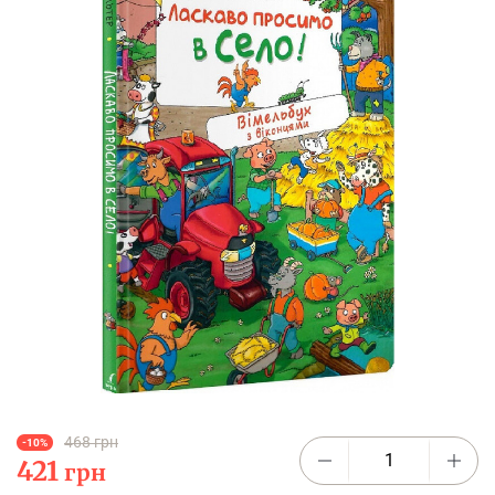
468 грн
-10%
421
грн