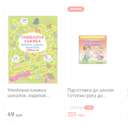
ЗНИЖКА
Улюблена книжка
Підготовка до школи.
шукалок, ходилок,
Готуємо руку до
кружлялок, лабіринтів.
письма
Цуценя на прогулянці
239 грн
-10%
49
215
грн
грн