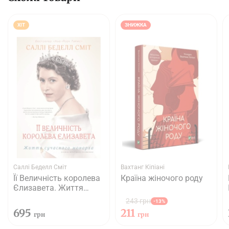
ХІТ
ЗНИЖКА
Саллі Беделл Сміт
Вахтанг Кіпіані
Її Величність королева
Країна жіночого роду
Єлизавета. Життя
сучасного монарха
243 грн
-13%
695
211
грн
грн