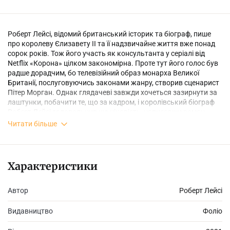
Роберт Лейсі, відомий британський історик та біограф, пише
про королеву Єлизавету II та її надзвичайне життя вже понад
сорок років. Тож його участь як консультанта у серіалі від
Netflix «Корона» цілком закономірна. Проте тут його голос був
радше дорадчим, бо телевізійний образ монарха Великої
Британії, послуговуючись законами жанру, створив сценарист
Пітер Морган. Однак глядачеві завжди хочеться зазирнути за
лаштунки, побачити те, що за кадром, і королівський біограф
Роберт Лейсі задовольнив цю цікавість, написавши роман
«Корона: історія із серця подій», в якому додає до подій серіалу
Читати більше
експертних оцінок та глибоких деталей, змальовує реалії
Букінгемського палацу та Давнінг-стріт, 10. Загалом обидва
автори роблять нас свідками непростої історії, як мрії й надії
початку життя згодом підпорядковуються лише обов’язку.
Характеристики
Єлизавета Маунтбеттен й подумати не могла, що батько помре
так рано, і їй, ще зовсім молодій і недосвідченій, доведеться
зійти на трон, щоб правити найбільшою світовою імперією за
Автор
Роберт Лейсі
доби великих суспільних, культурних і політичних змін. На час
коронації, у 27 років, вона вже була дружиною та матір’ю,
Видавництво
Фоліо
однак її становлення як королеви тільки починалося.