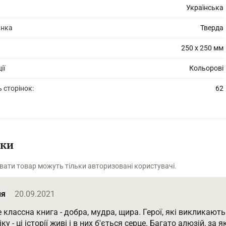
Українська
инка
Тверда
250 х 250 мм
ії
Кольорові
ь сторінок:
62
уки
вати товар можуть тільки авторизовані користувачі.
ия
20.09.2021
 классна книга - добра, мудра, щира. Герої, які викликают
іку - ці історії живі і в них б'ється серце. Багато алюзій, за я