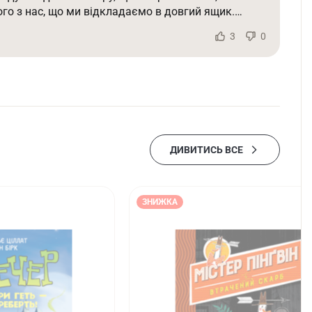
атили і там досі болить, а ще про те, що смерті
3
0
лишатися собою навіть в найтемніші часи. Чудова
адати про добро, про любов, про мрії.
ДИВИТИСЬ ВСЕ
ЗНИЖКА