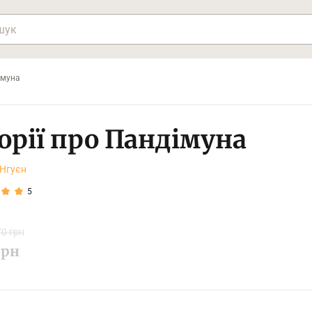
імуна
торії про Пандімуна
 Нгуєн
5
0 грн
рн