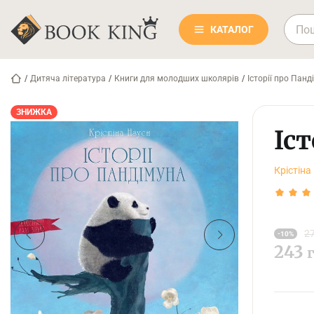
КАТАЛОГ
/
Дитяча література
/
Книги для молодших школярів
/
Історії про Панд
ЗНИЖКА
Іс
Крістіна
27
-10%
243
г