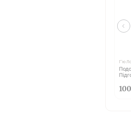
Г’ю Л
Подо
Підг
10