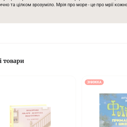
ом зрозуміло. Мрія про море - це про мрії кожного з нас, що ми відкладаємо в довгий ящик.
ик - це про близьку нам душу, рідне серце, того, кого ми втр
є. Історія про Місяць - історія про самість, про вміння за
а для дітей і дорослим, адже нам всім важливо знати чи наг
і товари
ЗНИЖКА