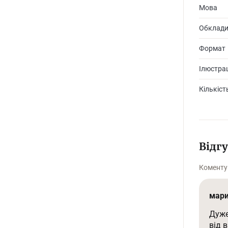
Мова
Обклад
Формат
Ілюстрац
Кількіст
Відг
Коменту
мар
Дуже
від в