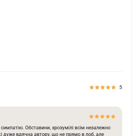
5
ь симпатію. Обставини, зрозумілі всім незалежно
кі дуже вдячна автору, що не прямо в лоб, але