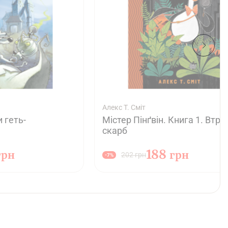
Алекс Т. Сміт
 геть-
Містер Пінґвін. Книга 1. Втр
скарб
188
грн
грн
202 грн
-7%