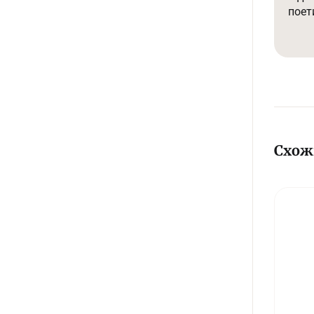
поетично та цілк
Вогн
нема
книг
Схож