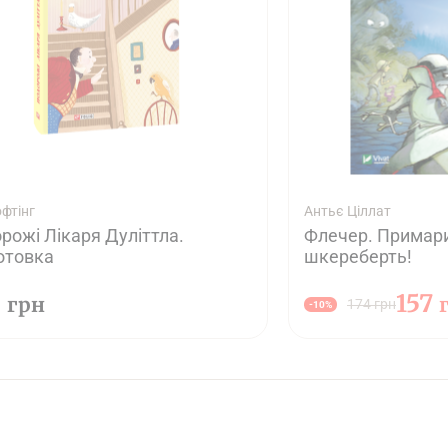
офтінг
Антьє Ціллат
рожі Лікаря Дуліттлa.
Флечер. Примари
отовка
шкереберть!
0
157
грн
174 грн
-10%