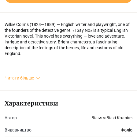
Wilkie Collins (1824—1889) — English writer and playwright, one of
the founders of the detective genre. «I Say No» is a typical English
Victorian novel. This novel has everything — love and adventure,
intrigue and detective story. Bright characters, a fascinating
description of the feelings of the heroes, life and customs of old
England.
Вілкі Коллінз (1824—1889) — англійський письменник і
Читати більше
драматург, один із засновників детективного жанру. «Я кажу —
ні» — це типовий англійський вікторіанський роман. У цьому
романі є все — кохання і пригоди, інтрига і детектив. Яскраві
персонажі, захопливий опис почуттів героїв, побуту та звичаїв
Характеристики
старовинної Англії.
Автор
Вільям Вілкі Коллінз
Видавництво
Фоліо
Рівень складності – Intermediate