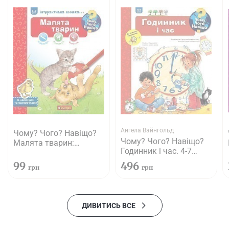
Ангела Вайнгольд
Чому? Чого? Навіщо?
Чому? Чого? Навіщо?
Малята тварин:
Годинник і час. 4-7
Інтерактивна книжка
років
для дітей віком від 4
99
496
грн
грн
до 7 років
ДИВИТИСЬ ВСЕ