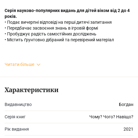
Серія науково-популярних видань для дітей віком від 2 до 4
років.
• Подає вичерпні відповіді на перші дитячі запитання
• Передбачає засвоєння знань в ігровій формі
• Пробуджує радість самостійних досліджень
• Містить ґрунтовно дібраний та перевірений матеріал
Наша Земля
Читати більше
• Як утворюються гори?
• Чому вивергаються вулкани?
• Що можна побачити в морі?
• Чому в нас немає папуг?
Характеристики
Видавництво
Богдан
Серія книг
Чому? Чого? Навіщо?
Рік видання
2021