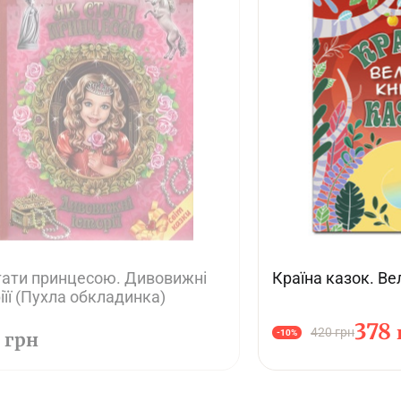
тати принцесою. Дивовижні
Країна казок. Ве
ріїї (Пухла обкладинка)
378
4
420 грн
-10%
грн