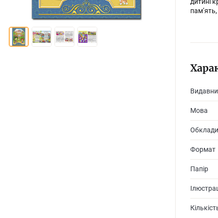
дитині к
пам’ять,
Хара
Видавни
Мова
Обклад
Формат
Папір
Ілюстрац
Кількіст