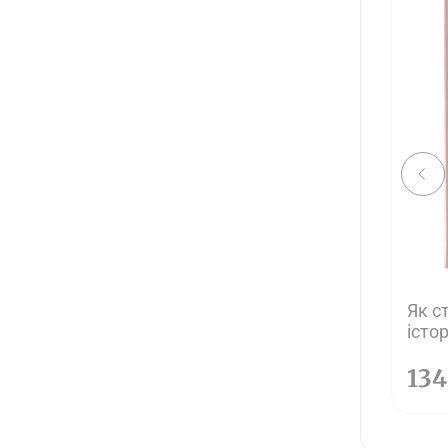
Як с
істо
13