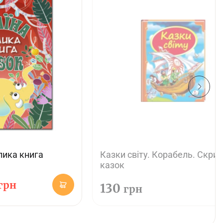
лика книга
Казки світу. Корабель. Скри
казок
грн
130
грн