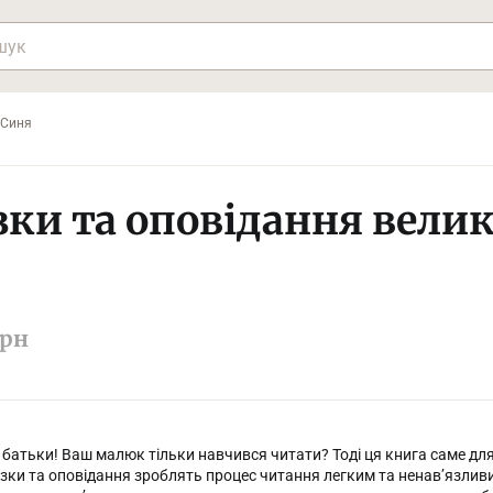
 Синя
зки та оповідання вели
рн
батьки! Ваш малюк тільки навчився читати? Тоді ця книга саме для 
азки та оповідання зроблять процес читання легким та ненав’язли