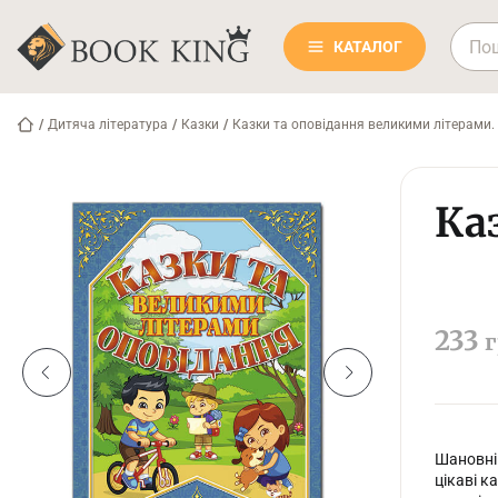
КАТАЛОГ
/
Дитяча література
/
Казки
/
Казки та оповідання великими літерами.
Ка
233
г
Шановні 
цікаві к