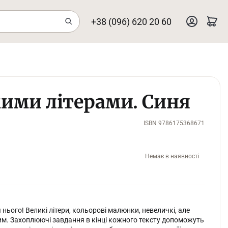
+38 (096) 620 20 60
кими літерами. Синя
ISBN 9786175368671
Немає в наявності
нього! Великі літери, кольорові малюнки, невеличкі, але
вим. Захоплюючі завдання в кінці кожного тексту допоможуть