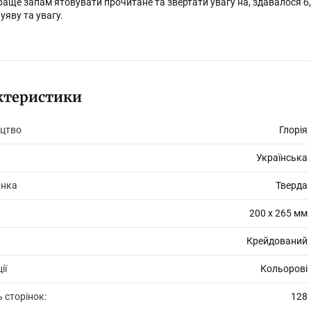
раще запам’ятовувати прочитане та звертати увагу на, здавалося б, 
 уяву та увагу.
ктеристики
цтво
Глорія
Українська
инка
Тверда
200 х 265 мм
Крейдований
ії
Кольорові
ь сторінок:
128