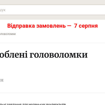
Відправка замовлень — 7 серпня
оловоломки
юблені головоломки
рн
ьні завдання для маленьких вундеркіндів.