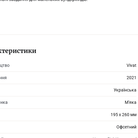
ктеристики
цтво
Vivat
ання
2021
Українська
инка
М'яка
195 х 260 мм
Офсетний