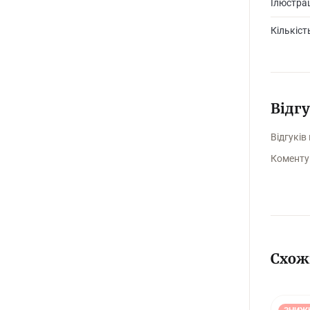
Ілюстрац
Кількіст
Відг
Відгуків
Коменту
Схож