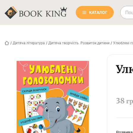
КАТАЛОГ
/
Дитяча література
/
Дитяча творчість. Розвиток дитини
/
Улюблені г
Ул
38
г
Розвивал