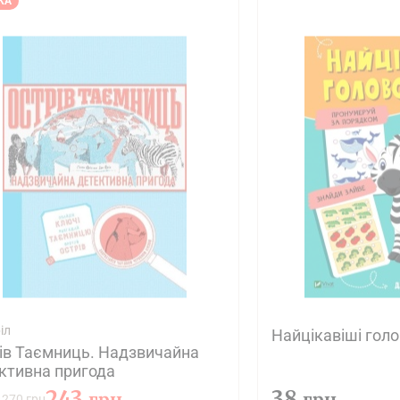
КА
іл
Найцікавіші гол
ів Таємниць. Надзвичайна
ктивна пригода
243
38
грн
грн
270 грн