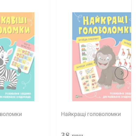
оволомки
Найкращі головоломки
38
грн