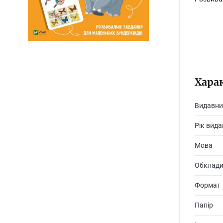
Хара
Видавни
Рік вид
Мова
Обклад
Формат
Папір