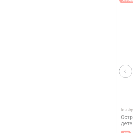
ЗНИЖ
Ієн Фр
Остр
дете
-10%