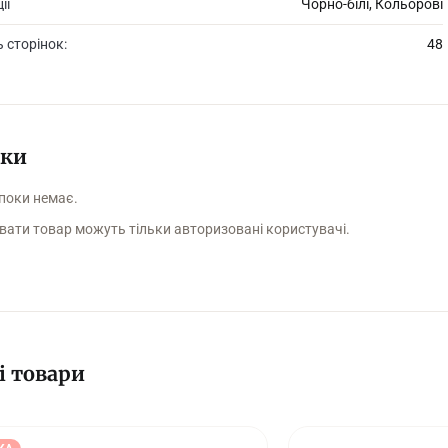
ії
Чорно-білі, Кольорові
ь сторінок:
48
уки
 поки немає.
вати товар можуть тільки авторизовані користувачі.
і товари